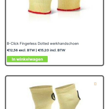
B-Click Fingerless Dotted werkhandschoen
€
12,56
excl. BTW |
€
15,20
incl. BTW
Dit
In winkelwagen
product
heeft
meerdere
variaties.
Deze
optie
kan
gekozen