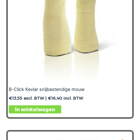
worden
op
de
productpagina
B-Click Kevlar snijbestendige mouw
€
13,55
excl. BTW |
€
16,40
incl. BTW
Dit
In winkelwagen
product
heeft
meerdere
variaties.