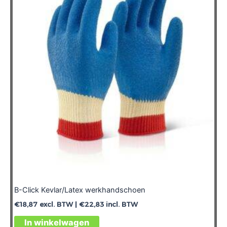
optie
kan
gekozen
worden
op
de
productpagina
B-Click Kevlar/Latex werkhandschoen
€
18,87
excl. BTW |
€
22,83
incl. BTW
Dit
In winkelwagen