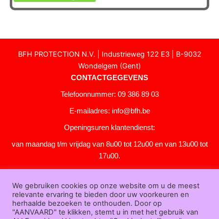
product
heeft
meerdere
variaties.
Deze
BFH PROTECTION N.V. | Industrieweg 122 E3 | B-9032
optie
Wondelgem (Gent)
kan
CONTACTGEGEVENS
gekozen
Telefoonnummer: 09 386 89 03
worden
op
E-mailadres:
info@bfh.be
de
Openingsuren klantendienst:
productpagina
van maandag t/m vrijdag van 8u00 tot 12u00 en van 13u00 tot
17u00.
Gesloten in het weekend en op feestdagen.
We gebruiken cookies op onze website om u de meest
KLANTENSERVICE
relevante ervaring te bieden door uw voorkeuren en
Over
herhaalde bezoeken te onthouden. Door op
"AANVAARD" te klikken, stemt u in met het gebruik van
ons
|
Bedrijfsgegevens
|
F.A.Q.
|
Bestelprocedure
|
Betaling
|
Verz