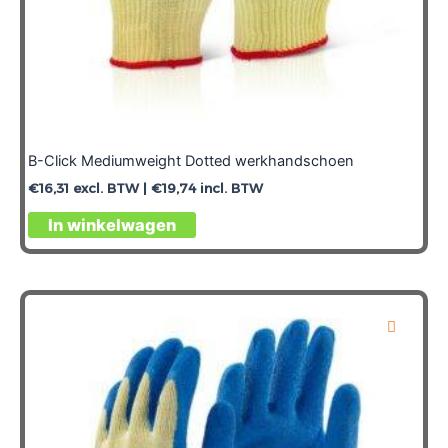
B-Click Mediumweight Dotted werkhandschoen
€
16,31
excl. BTW |
€
19,74
incl. BTW
Dit
In winkelwagen
product
heeft
meerdere
variaties.
Deze
optie
kan
gekozen
worden