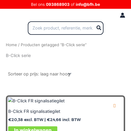
Ga
Bel ons
093868903
of
info@bfh.be
naar
de
inhoud
Zoeken
naar:
Home
/ Producten getagged “B-Click serie”
B-Click serie
B-Click FR signalisatiegilet
€
20,38
excl. BTW |
€
24,66
incl. BTW
In winkelwagen