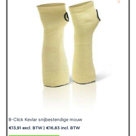
Deze
optie
kan
gekozen
worden
op
de
productpagina
B-Click Kevlar snijbestendige mouw
€
13,91
excl. BTW |
€
16,83
incl. BTW
Dit