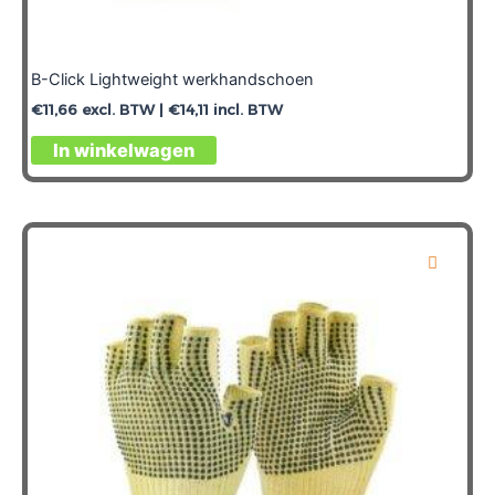
B-Click Lightweight werkhandschoen
€
11,66
excl. BTW |
€
14,11
incl. BTW
Dit
In winkelwagen
product
heeft
meerdere
variaties.
Deze
optie
kan
gekozen
worden
op
de
productpagina