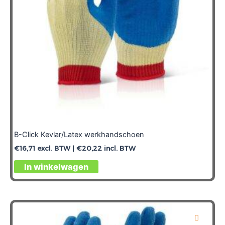
op
de
productpagina
B-Click Kevlar/Latex werkhandschoen
€
16,71
excl. BTW |
€
20,22
incl. BTW
Dit
In winkelwagen
product
heeft
meerdere
variaties.
Deze