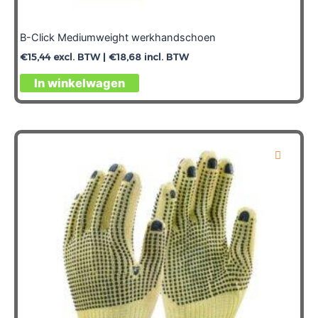
B-Click Mediumweight werkhandschoen
€
15,44
excl. BTW |
€
18,68
incl. BTW
Dit
In winkelwagen
product
heeft
meerdere
variaties.
Deze
optie
kan
gekozen
worden
op
de
productpagina