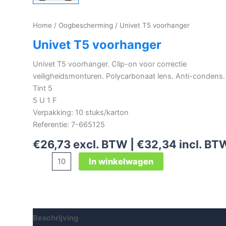
Home
/
Oogbescherming
/ Univet T5 voorhanger
Univet T5 voorhanger
Univet T5 voorhanger. Clip-on voor correctie
veiligheidsmonturen. Polycarbonaat lens. Anti-condens.
Tint 5
5 U 1 F
Verpakking: 10 stuks/karton
Referentie: 7-665125
€
26,73
excl. BTW |
€
32,34
incl. BT
Univet
In winkelwagen
T5
voorhanger
aantal
Beschrijving