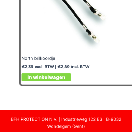
North brilkoordje
€
2,39
excl. BTW |
€
2,89
incl. BTW
In winkelwagen
BFH PROTECTION N.V. | Industrieweg 122 E3 | B-9032
Wondelgem (Gent)