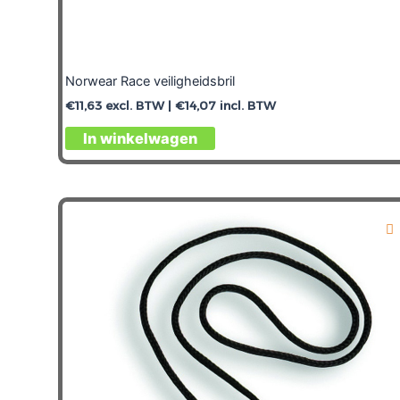
Norwear Race veiligheidsbril
€
11,63
excl. BTW |
€
14,07
incl. BTW
In winkelwagen