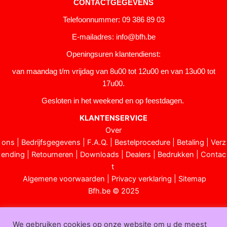
CONTACTGEGEVENS
Telefoonnummer: 09 386 89 03
E-mailadres:
info@bfh.be
Openingsuren klantendienst:
van maandag t/m vrijdag van 8u00 tot 12u00 en van 13u00 tot
17u00.
Gesloten in het weekend en op feestdagen.
KLANTENSERVICE
Over
ons
|
Bedrijfsgegevens
|
F.A.Q.
|
Bestelprocedure
|
Betaling
|
Verz
ending
|
Retourneren
|
Downloads
|
Dealers
|
Bedrukken
|
Contac
t
Algemene voorwaarden
|
Privacy verklaring
|
Sitemap
Bfh.be © 2025
We gebruiken cookies op onze website om u de meest