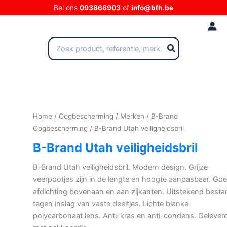
Ga
Bel ons
093868903
of
info@bfh.be
naar
de
inhoud
Zoeken
naar:
Home
/
Oogbescherming
/
Merken
/
B-Brand
Oogbescherming
/ B-Brand Utah veiligheidsbril
B-Brand Utah veiligheidsbril
B-Brand Utah veiligheidsbril. Modern design. Grijze
veerpootjes zijn in de lengte en hoogte aanpasbaar. Go
afdichting bovenaan en aan zijkanten. Uitstekend besta
tegen inslag van vaste deeltjes. Lichte blanke
polycarbonaat lens. Anti-kras en anti-condens. Gelever