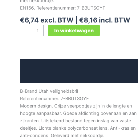
met nekkoordje.
EN166. Referentienummer: 7-BBUTSGYF.
€
6,74
excl. BTW |
€
8,16
incl. BTW
B-
In winkelwagen
Brand
Utah
veiligheidsbril
aantal
Beschrijving
Aanvullende informatie
B-Brand Utah veiligheidsbril
Referentienummer: 7-BBUTSGYF
Modern design. Grijze veerpootjes zijn in de lengte en
hoogte aanpasbaar. Goede afdichting bovenaan en aan
zijkanten. Uitstekend bestand tegen inslag van vaste
deeltjes. Lichte blanke polycarbonaat lens. Anti-kras en
anti-condens. Geleverd met nekkoordje.