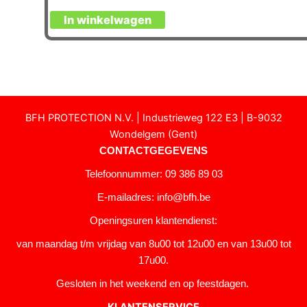
In winkelwagen
BFH PROTECTION N.V. | Industrieweg 122 E3 | B-9032
Wondelgem (Gent)
CONTACTGEGEVENS
Telefoonnummer: 09 386 89 03
E-mailadres:
info@bfh.be
Openingsuren klantendienst:
van maandag t/m vrijdag van 8u00 tot 12u00 en van 13u00 tot
17u00.
Gesloten in het weekend en op feestdagen.