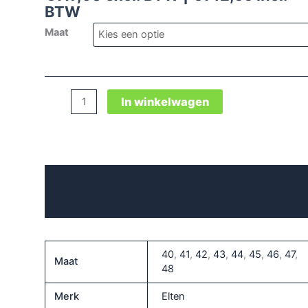
BTW
Maat
Till
In winkelwagen
Boa®
Ea
Mid
Esd
Beschrijving
S3
Typ
Aanvullende informatie
1
aantal
40
,
41
,
42
,
43
,
44
,
45
,
46
,
47
,
Maat
48
Merk
Elten