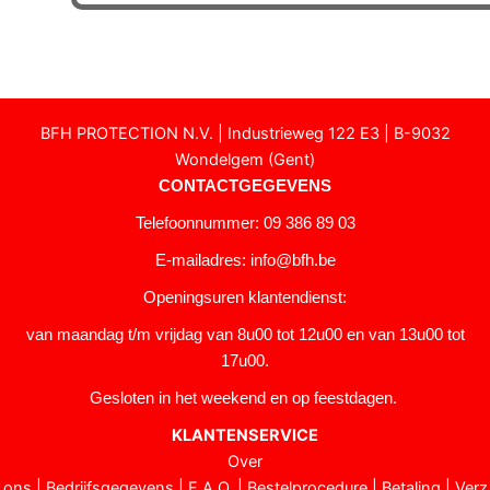
BFH PROTECTION N.V. | Industrieweg 122 E3 | B-9032
Wondelgem (Gent)
CONTACTGEGEVENS
Telefoonnummer: 09 386 89 03
E-mailadres:
info@bfh.be
Openingsuren klantendienst:
van maandag t/m vrijdag van 8u00 tot 12u00 en van 13u00 tot
17u00.
Gesloten in het weekend en op feestdagen.
KLANTENSERVICE
Over
ons
|
Bedrijfsgegevens
|
F.A.Q.
|
Bestelprocedure
|
Betaling
|
Verz