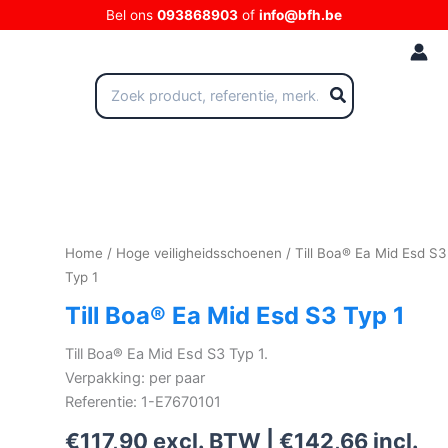
Ga
Bel ons
093868903
of
info@bfh.be
naar
de
inhoud
Zoeken
naar:
Home
/
Hoge veiligheidsschoenen
/ Till Boa® Ea Mid Esd S3
Typ 1
Till Boa® Ea Mid Esd S3 Typ 1
Till Boa® Ea Mid Esd S3 Typ 1.
Verpakking: per paar
Referentie: 1-E7670101
€
117,90
excl. BTW |
€
142,66
incl.