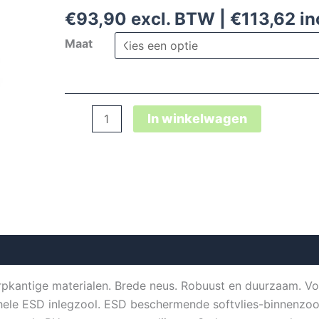
€
93,90
excl. BTW |
€
113,62
in
Maat
Elten
In winkelwagen
Renzo
Glass
veiligheidsschoen
aantal
rpkantige materialen. Brede neus. Robuust en duurzaam. Vo
hele ESD inlegzool. ESD beschermende softvlies-binnenzool.