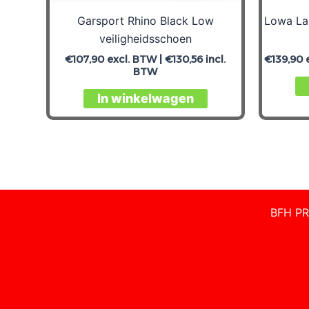
Garsport Rhino Black Low
Lowa La
veiligheidsschoen
€
107,90
excl. BTW |
€
130,56
incl.
€
139,90
e
BTW
In winkelwagen
BFH PR