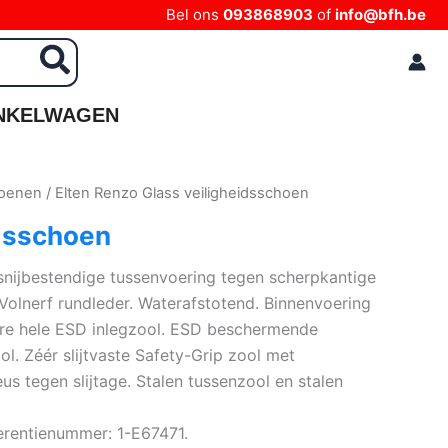
Bel ons
093868903
of
info@bfh.be
NKELWAGEN
hoenen
/ Elten Renzo Glass veiligheidsschoen
idsschoen
 snijbestendige tussenvoering tegen scherpkantige
Volnerf rundleder. Waterafstotend. Binnenvoering
are hele ESD inlegzool. ESD beschermende
l. Zéér slijtvaste Safety-Grip zool met
s tegen slijtage. Stalen tussenzool en stalen
rentienummer: 1-E67471.