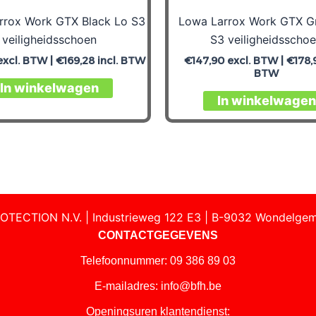
rrox Work GTX Black Lo S3
Lowa Larrox Work GTX G
veiligheidsschoen
S3 veiligheidsscho
xcl. BTW |
€
169,28
incl. BTW
€
147,90
excl. BTW |
€
178,
BTW
In winkelwagen
In winkelwagen
OTECTION N.V. | Industrieweg 122 E3 | B-9032 Wondelgem
CONTACTGEGEVENS
Telefoonnummer: 09 386 89 03
E-mailadres:
info@bfh.be
Openingsuren klantendienst: