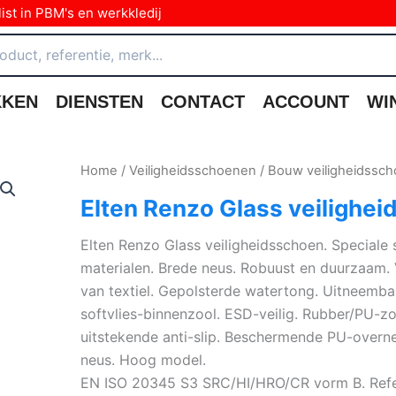
ist in PBM's en werkkledij
KKEN
DIENSTEN
CONTACT
ACCOUNT
WI
Home
/
Veiligheidsschoenen
/
Bouw veiligheidssc
Elten Renzo Glass veilighe
Elten Renzo Glass veiligheidsschoen. Speciale
materialen. Brede neus. Robuust en duurzaam. 
van textiel. Gepolsterde watertong. Uitneemb
softvlies-binnenzool. ESD-veilig. Rubber/PU-zoo
uitstekende anti-slip. Beschermende PU-overneu
neus. Hoog model.
EN ISO 20345 S3 SRC/HI/HRO/CR vorm B. Refe