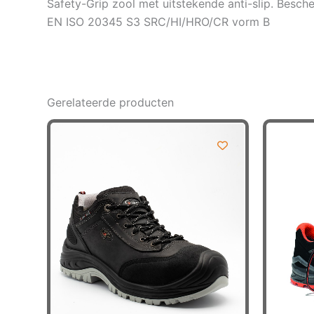
Safety-Grip zool met uitstekende anti-slip. Besc
EN ISO 20345 S3 SRC/HI/HRO/CR vorm B
Gerelateerde producten