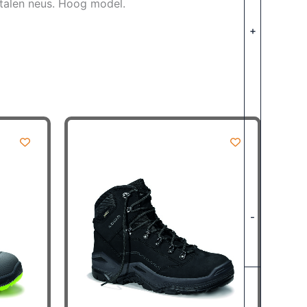
stalen neus. Hoog model.
+
-