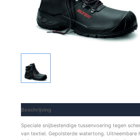
Beschrijving
Aanvullende informatie
Speciale snijbestendige tussenvoering tegen sche
van textiel. Gepolsterde watertong. Uitneembare 