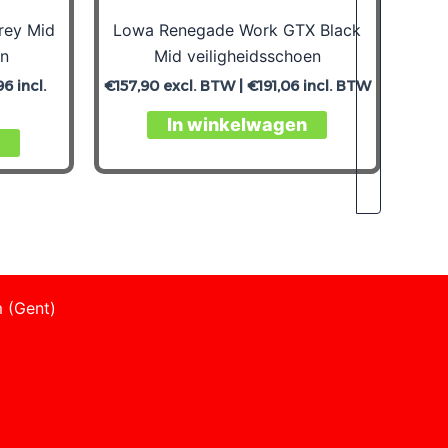
rey Mid
Lowa Renegade Work GTX Black
en
Mid veiligheidsschoen
96
incl.
€
157,90
excl. BTW |
€
191,06
incl. BTW
In winkelwagen
 (Gent)