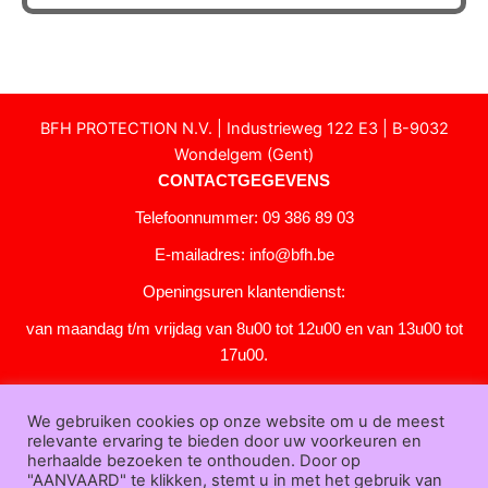
BFH PROTECTION N.V. | Industrieweg 122 E3 | B-9032
Wondelgem (Gent)
CONTACTGEGEVENS
Telefoonnummer: 09 386 89 03
E-mailadres:
info@bfh.be
Openingsuren klantendienst:
van maandag t/m vrijdag van 8u00 tot 12u00 en van 13u00 tot
17u00.
Gesloten in het weekend en op feestdagen.
We gebruiken cookies op onze website om u de meest
KLANTENSERVICE
relevante ervaring te bieden door uw voorkeuren en
Over
herhaalde bezoeken te onthouden. Door op
"AANVAARD" te klikken, stemt u in met het gebruik van
ons
|
Bedrijfsgegevens
|
F.A.Q.
|
Bestelprocedure
|
Betaling
|
Verz