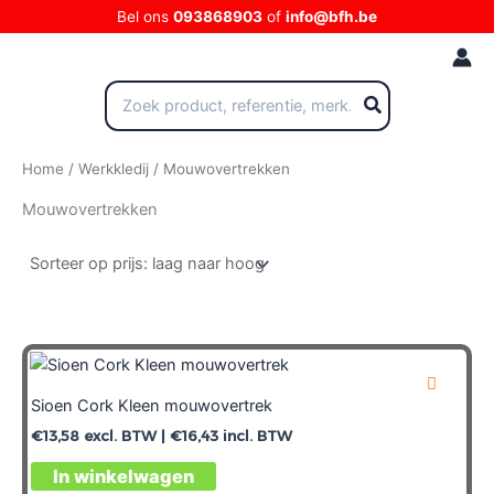
Ga
Bel ons
093868903
of
info@bfh.be
naar
de
inhoud
Zoeken
naar:
Home
/
Werkkledij
/ Mouwovertrekken
Mouwovertrekken
Sioen Cork Kleen mouwovertrek
€
13,58
excl. BTW |
€
16,43
incl. BTW
In winkelwagen