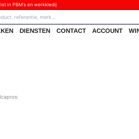
ist in PBM's en werkkledij
KKEN
DIENSTEN
CONTACT
ACCOUNT
WI
lcapros: