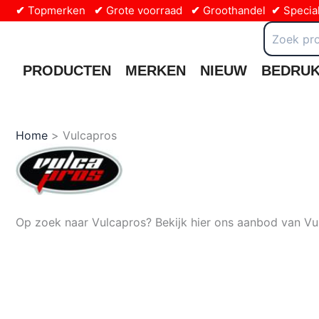
Ga
✔
Topmerken
✔
Grote voorraad
✔
Groothandel
✔
Special
naar
Zoeken
naar:
de
inhoud
PRODUCTEN
MERKEN
NIEUW
BEDRU
Home
Vulcapros
Op zoek naar Vulcapros? Bekijk hier ons aanbod van Vu
26-2-2025