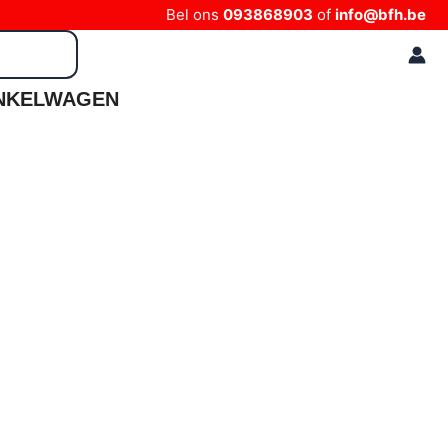
Bel ons
093868903
of
info@bfh.be
NKELWAGEN