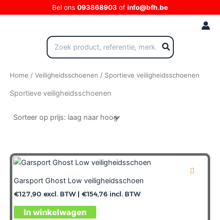
Ga
Bel ons
093868903
of
info@bfh.be
naar
de
inhoud
Zoeken
naar:
Home
/
Veiligheidsschoenen
/ Sportieve veiligheidsschoenen
Sportieve veiligheidsschoenen
Garsport Ghost Low veiligheidsschoen
€
127,90
excl. BTW |
€
154,76
incl. BTW
In winkelwagen