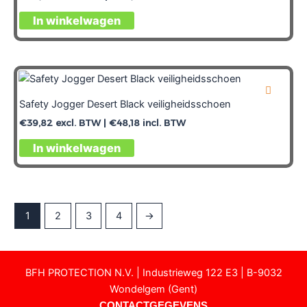
In winkelwagen
Safety Jogger Desert Black veiligheidsschoen
€
39,82
excl. BTW |
€
48,18
incl. BTW
In winkelwagen
1
2
3
4
→
BFH PROTECTION N.V. | Industrieweg 122 E3 | B-9032
Wondelgem (Gent)
CONTACTGEGEVENS