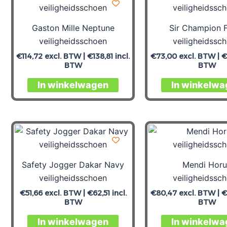
Gaston Mille Neptune
Sir Champion 
veiligheidsschoen
veiligheidssc
€
114,72
excl. BTW |
€
138,81
incl.
€
73,00
excl. BTW |
€
BTW
BTW
In winkelwagen
In winkelwa
Safety Jogger Dakar Navy
Mendi Horu
veiligheidsschoen
veiligheidssc
€
51,66
excl. BTW |
€
62,51
incl.
€
80,47
excl. BTW |
€
BTW
BTW
In winkelwagen
In winkelwa