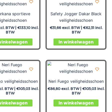
urkana sportieve
Safety Jogger Dakar Black
ligheidsschoen
veiligheidsschoen
cl. BTW |
€
133,10
incl.
€
51,66
excl. BTW |
€
62,51
incl.
BTW
BTW
winkelwagen
In winkelwagen
go veiligheidsschoen
Neri Fuego veiligheidsschoen
cl. BTW |
€
105,03
incl.
€
86,80
excl. BTW |
€
105,03
incl.
BTW
BTW
winkelwagen
In winkelwagen