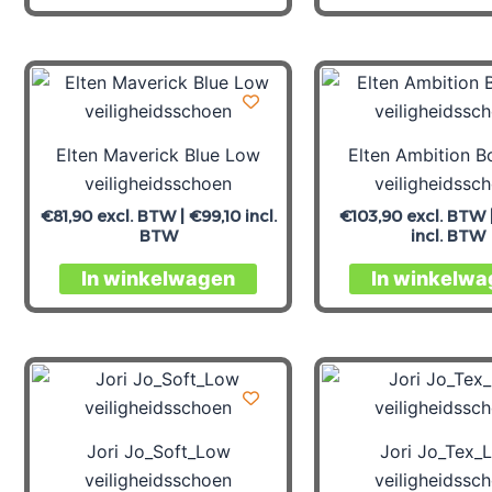
Elten Maverick Blue Low
Elten Ambition 
veiligheidsschoen
veiligheidssc
€
81,90
excl. BTW |
€
99,10
incl.
€
103,90
excl. BTW 
BTW
incl. BTW
In winkelwagen
In winkelwa
Jori Jo_Soft_Low
Jori Jo_Tex_
veiligheidsschoen
veiligheidssc