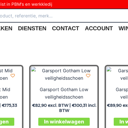
ist in PBM's en werkkledij
KKEN
DIENSTEN
CONTACT
ACCOUNT
WI
t Mid
Garsport Gotham Low
Gars
hoen
veiligheidsschoen
vei
|
€
175,33
€
82,90
excl. BTW |
€
100,31
incl.
€
89,90
ex
BTW
gen
In winkelwagen
In 