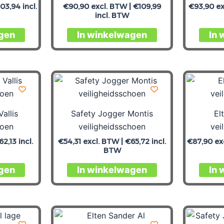
103,94
incl.
€
90,90
excl. BTW |
€
109,99
€
93,90
ex
incl. BTW
gen
In winkelwagen
In 
allis
Safety Jogger Montis
El
hoen
veiligheidsschoen
vei
62,13
incl.
€
54,31
excl. BTW |
€
65,72
incl.
€
87,90
ex
BTW
gen
In winkelwagen
In 