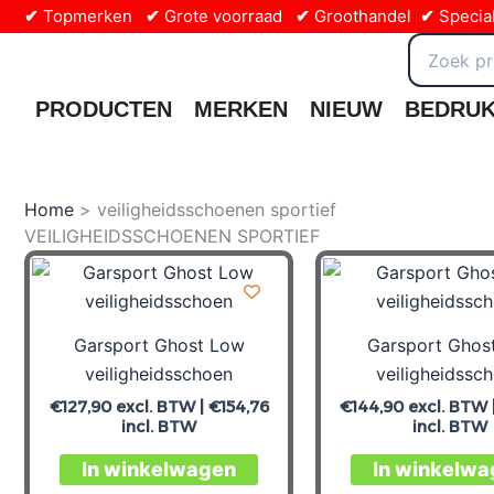
Ga
✔
Topmerken
✔
Grote voorraad
✔
Groothandel
✔
Special
naar
Zoeken
naar:
de
inhoud
PRODUCTEN
MERKEN
NIEUW
BEDRU
Home
veiligheidsschoenen sportief
VEILIGHEIDSSCHOENEN SPORTIEF
Garsport Ghost Low
Garsport Ghos
veiligheidsschoen
veiligheidssc
€
127,90
excl. BTW |
€
154,76
€
144,90
excl. BTW 
incl. BTW
incl. BTW
In winkelwagen
In winkelwa