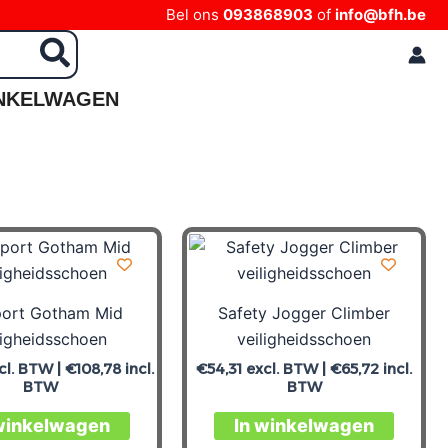
Bel ons
093868903
of
info@bfh.be
NKELWAGEN
port Gotham Mid
Safety Jogger Climber
ligheidsschoen
veiligheidsschoen
cl. BTW |
€
108,78
incl.
€
54,31
excl. BTW |
€
65,72
incl.
BTW
BTW
winkelwagen
In winkelwagen