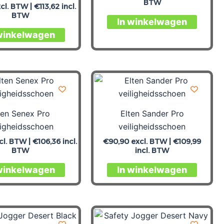
BTW
cl. BTW |
€
113,62
incl.
BTW
In winkelwagen
winkelwagen
ten Senex Pro
Elten Sander Pro
ligheidsschoen
veiligheidsschoen
cl. BTW |
€
106,36
incl.
€
90,90
excl. BTW |
€
109,99
BTW
incl. BTW
winkelwagen
In winkelwagen