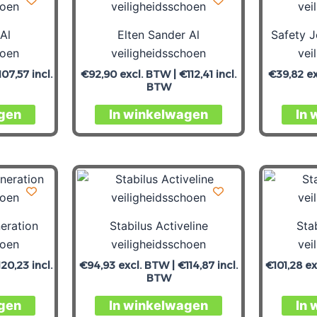
Al
Elten Sander Al
Safety J
hoen
veiligheidsschoen
vei
107,57
incl.
€
92,90
excl. BTW |
€
112,41
incl.
€
39,82
ex
BTW
gen
In winkelwagen
In 
eration
Stabilus Activeline
Stab
hoen
veiligheidsschoen
vei
120,23
incl.
€
94,93
excl. BTW |
€
114,87
incl.
€
101,28
ex
BTW
gen
In winkelwagen
In 