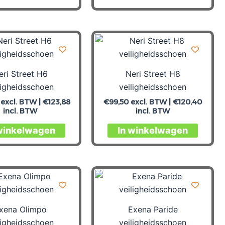
eri Street H6
Neri Street H8
ligheidsschoen
veiligheidsschoen
excl. BTW |
€
123,88
€
99,50
excl. BTW |
€
120,40
incl. BTW
incl. BTW
winkelwagen
In winkelwagen
xena Olimpo
Exena Paride
ligheidsschoen
veiligheidsschoen