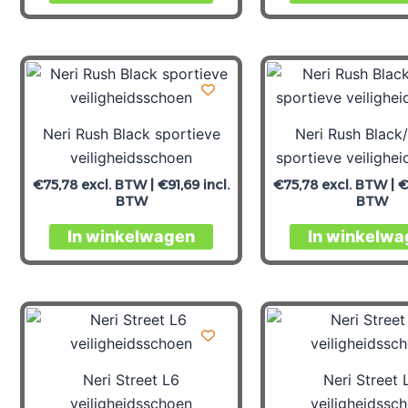
Neri Rush Black sportieve
Neri Rush Black
veiligheidsschoen
sportieve veilighe
€
75,78
excl. BTW |
€
91,69
incl.
€
75,78
excl. BTW |
€
BTW
BTW
In winkelwagen
In winkelwa
Neri Street L6
Neri Street 
veiligheidsschoen
veiligheidssc