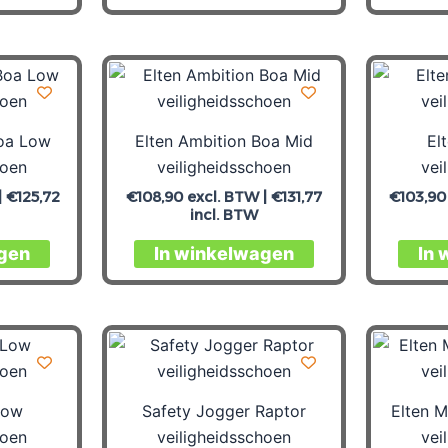
Boa Low
Elten Ambition Boa Mid
El
hoen
veiligheidsschoen
vei
|
€
125,72
€
108,90
excl. BTW |
€
131,77
€
103,90
incl. BTW
gen
In winkelwagen
In 
Low
Safety Jogger Raptor
Elten M
hoen
veiligheidsschoen
vei