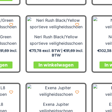
/Green
Neri Rush Black/Yellow
N
idsschoen
sportieve veiligheidsschoen
vei
91,69
incl.
€
75,78
excl. BTW |
€
91,69
incl.
€
102,38
BTW
gen
In winkelwagen
In 
L8
Exena Jupiter
E
hoen
veiligheidsschoen
vei