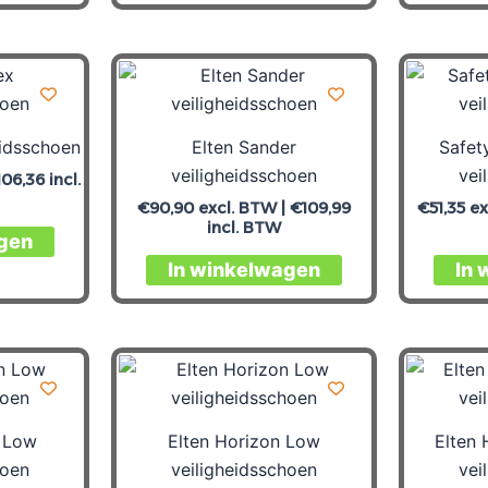
eidsschoen
Elten Sander
Safet
veiligheidsschoen
vei
106,36
incl.
€
90,90
excl. BTW |
€
109,99
€
51,35
ex
incl. BTW
gen
In winkelwagen
In 
n Low
Elten Horizon Low
Elten 
hoen
veiligheidsschoen
vei