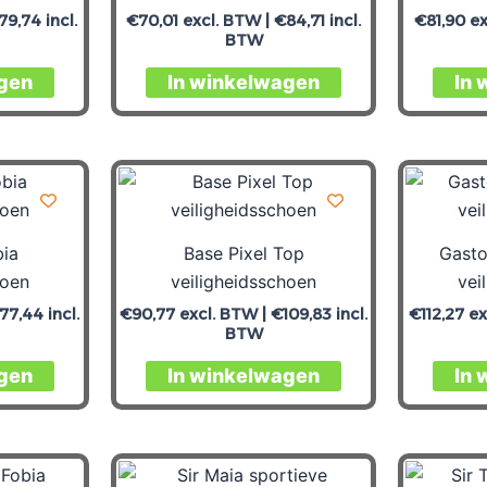
79,74
incl.
€
70,01
excl. BTW |
€
84,71
incl.
€
81,90
ex
BTW
gen
In winkelwagen
In 
bia
Base Pixel Top
Gasto
hoen
veiligheidsschoen
vei
77,44
incl.
€
90,77
excl. BTW |
€
109,83
incl.
€
112,27
ex
BTW
gen
In winkelwagen
In 