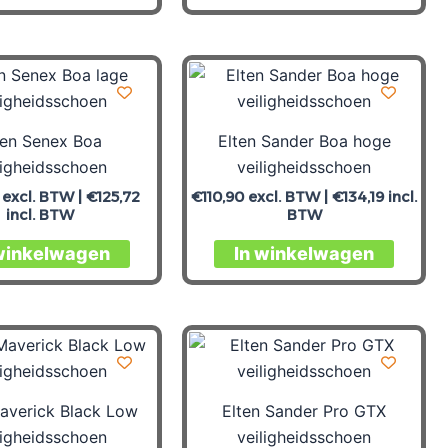
ten Senex Boa
Elten Sander Boa hoge
ligheidsschoen
veiligheidsschoen
excl. BTW |
€
125,72
€
110,90
excl. BTW |
€
134,19
incl.
incl. BTW
BTW
winkelwagen
In winkelwagen
averick Black Low
Elten Sander Pro GTX
ligheidsschoen
veiligheidsschoen