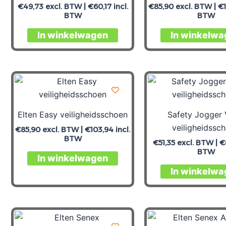
€
49,73
excl. BTW |
€
60,17
incl.
€
85,90
excl. BTW |
€
BTW
BTW
In winkelwagen
In winkelwa
Elten Easy veiligheidsschoen
Safety Jogger V
veiligheidssc
€
85,90
excl. BTW |
€
103,94
incl.
BTW
€
51,35
excl. BTW |
€
BTW
In winkelwagen
In winkelwa