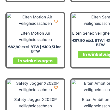
Elten Motion Air
Elten Senex veiligh
veiligheidsschoen
€
87,90
excl. BTW |
€
BTW
€
82,90
excl. BTW |
€
100,31
incl.
BTW
In winkelwa
In winkelwagen
Safety Jogger X2020P
Elten Ambitio
veiligheidsschoen
veiligheidssc