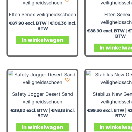
Elten Senex veiligheidsschoen
Elten Senex 
veiligheidssc
€
87,90
excl. BTW |
€
106,36
incl.
BTW
€
88,90
excl. BTW |
€
BTW
In winkelwagen
In winkelwa
Safety Jogger Desert Sand
Stabilus New Gen
veiligheidsschoen
veiligheidssc
€
39,82
excl. BTW |
€
48,18
incl.
€
99,36
excl. BTW |
€
BTW
BTW
In winkelwagen
In winkelwa