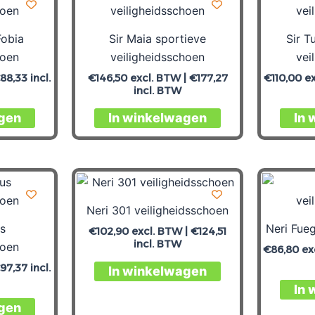
Fobia
Sir Maia sportieve
Sir T
hoen
veiligheidsschoen
vei
88,33
incl.
€
146,50
excl. BTW |
€
177,27
€
110,00
ex
incl. BTW
gen
In winkelwagen
In 
Neri 301 veiligheidsschoen
s
Neri Fue
€
102,90
excl. BTW |
€
124,51
incl. BTW
hoen
€
86,80
ex
97,37
incl.
In winkelwagen
In 
gen