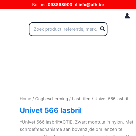
Ga
Bel ons
093868903
of
info@bfh.be
naar
de
inhoud
Zoeken
naar:
Home
/
Oogbescherming
/
Lasbrillen
/ Univet 566 lasbril
Univet 566 lasbril
*Univet 566 lasbril*ACTIE. Zwart montuur in nylon. Met
schroefmechanisme aan bovenzijde om lenzen te