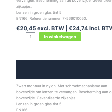
vervangen. Bescherming aan de bovenzijde. Geventilee
zijkapjes.
Lenzen in groen glas tint 5.
EN166. Referentienummer: 7-566010050.
€
20,45
excl. BTW |
€
24,74
incl. BT
Univet
In winkelwagen
566
lasbril
aantal
Beschrijving
Aanvullende informatie
Zwart montuur in nylon. Met schroefmechanisme aan
bovenzijde om lenzen te vervangen. Bescherming aan d
bovenzijde. Geventileerde zijkapjes.
Lenzen in groen glas tint 5.
EN166