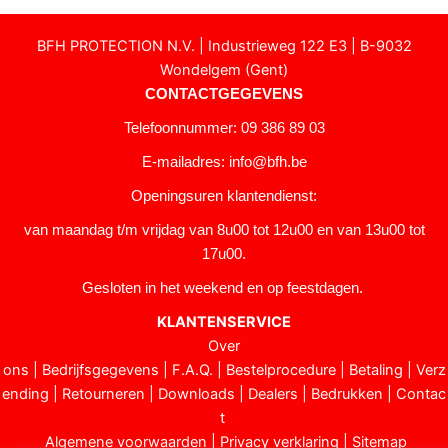
BFH PROTECTION N.V. | Industrieweg 122 E3 | B-9032
Wondelgem (Gent)
CONTACTGEGEVENS
Telefoonnummer: 09 386 89 03
E-mailadres:
info@bfh.be
Openingsuren klantendienst:
van maandag t/m vrijdag van 8u00 tot 12u00 en van 13u00 tot
17u00.
Gesloten in het weekend en op feestdagen.
KLANTENSERVICE
Over
ons
|
Bedrijfsgegevens
|
F.A.Q.
|
Bestelprocedure
|
Betaling
|
Verz
ending
|
Retourneren
|
Downloads
|
Dealers
|
Bedrukken
|
Contac
t
Algemene voorwaarden
|
Privacy verklaring
|
Sitemap