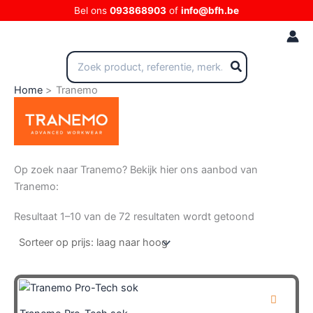
Ga
Bel ons
093868903
of
info@bfh.be
naar
de
inhoud
Zoeken
naar:
Home
Tranemo
Op zoek naar Tranemo? Bekijk hier ons aanbod van
Tranemo:
Gesorteerd
Resultaat 1–10 van de 72 resultaten wordt getoond
op
prijs:
laag
naar
hoog