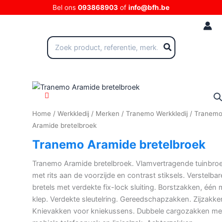
Ga
Bel ons
093868903
of
info@bfh.be
naar
de
inhoud
Zoeken
naar:
Home
/
Werkkledij
/
Merken
/
Tranemo Werkkledij
/ Tranem
Aramide bretelbroek
Tranemo Aramide bretelbroek
Tranemo Aramide bretelbroek. Vlamvertragende tuinbro
met rits aan de voorzijde en contrast stiksels. Verstelbar
bretels met verdekte fix-lock sluiting. Borstzakken, één 
klep. Verdekte sleutelring. Gereedschapzakken. Zijzakke
Knievakken voor kniekussens. Dubbele cargozakken me