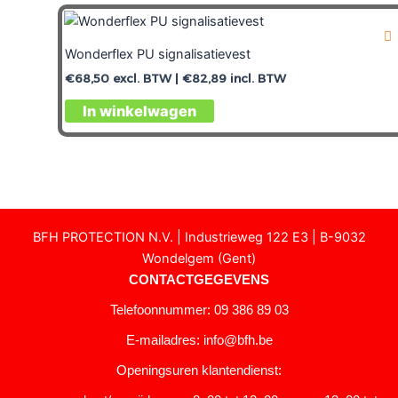
Wonderflex PU signalisatievest
€
68,50
excl. BTW |
€
82,89
incl. BTW
In winkelwagen
BFH PROTECTION N.V. | Industrieweg 122 E3 | B-9032
Wondelgem (Gent)
CONTACTGEGEVENS
Telefoonnummer: 09 386 89 03
E-mailadres:
info@bfh.be
Openingsuren klantendienst: