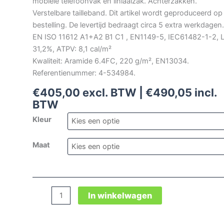
mobiele telefoonvak en liniaalzak. Achterzakken.
Verstelbare tailleband. Dit artikel wordt geproduceerd op
bestelling. De levertijd bedraagt circa 5 extra werkdagen.
EN ISO 11612 A1+A2 B1 C1 , EN1149-5, IEC61482-1-2, L
31,2%, ATPV: 8,1 cal/m²
Kwaliteit: Aramide 6.4FC, 220 g/m², EN13034.
Referentienummer: 4-534984.
€
405,00
excl. BTW |
€
490,05
incl.
BTW
Kleur
Maat
Tranemo
In winkelwagen
Aramide
bretelbroek