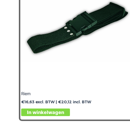
Riem
€
16,63
excl. BTW |
€
20,12
incl. BTW
In winkelwagen