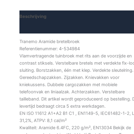
aantal
Beschrijving
Aanvullende informatie
Tranemo Aramide bretelbroek
Referentienummer: 4-534984
Vlamvertragende tuinbroek met rits aan de voorzijde en
contrast stiksels. Verstelbare bretels met verdekte fix-lo
sluiting. Borstzakken, één met klep. Verdekte sleutelring.
Gereedschapzakken. Zijzakken. Knievakken voor
kniekussens. Dubbele cargozakken met mobiele
telefoonvak en liniaalzak. Achterzakken. Verstelbare
tailleband. Dit artikel wordt geproduceerd op bestelling. 
levertijd bedraagt circa 5 extra werkdagen.
EN ISO 11612 A1+A2 B1 C1 , EN1149-5, IEC61482-1-2, L
31,2%, ATPV: 8,1 cal/m²
Kwaliteit: Aramide 6.4FC, 220 g/m², EN13034 Bekijk de