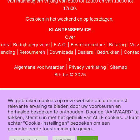
van maandag t/m vrijdag van 8u00 tot 12u00 en van 13u00 tot
17u00.
Gesloten in het weekend en op feestdagen.
KLANTENSERVICE
Over
ons
|
Bedrijfsgegevens
|
F.A.Q.
|
Bestelprocedure
|
Betaling
|
Verz
ending
|
Retourneren
|
Downloads
|
Dealers
|
Bedrukken
|
Contac
t
Algemene voorwaarden
|
Privacy verklaring
|
Sitemap
Bfh.be © 2025
We gebruiken cookies op onze website om u de meest
relevante ervaring te bieden door uw voorkeuren en
herhaalde bezoeken te onthouden. Door op "AANVAARD" te
klikken, stemt u in met het gebruik van ALLE cookies. U kunt
echter "Cookie-instellingen" bezoeken om een
gecontroleerde toestemming te geven.