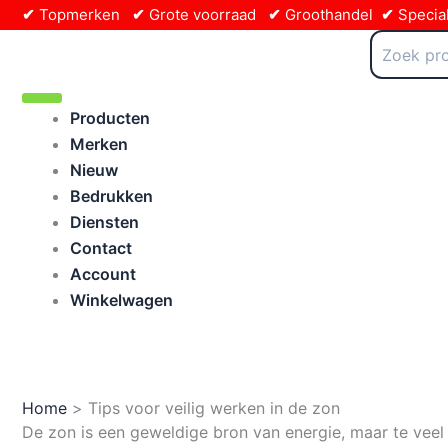
Ga
✔
Topmerken
✔
Grote voorraad
✔
Groothandel
✔
Special
naar
Zoeken
naar:
de
inhoud
Producten
Merken
Nieuw
Bedrukken
Diensten
Contact
Account
Winkelwagen
Home
Tips voor veilig werken in de zon
De zon is een geweldige bron van energie, maar te veel 