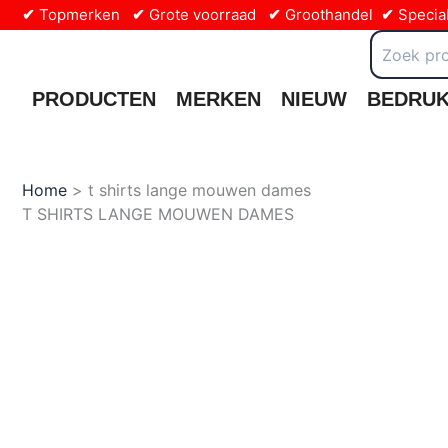
Ga
✔
Topmerken
✔
Grote voorraad
✔
Groothandel
✔
Special
naar
Zoeken
naar:
de
inhoud
PRODUCTEN
MERKEN
NIEUW
BEDRU
Home
t shirts lange mouwen dames
T SHIRTS LANGE MOUWEN DAMES