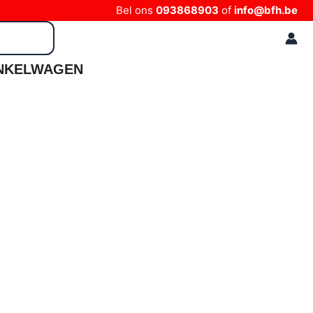
Bel ons
093868903
of
info@bfh.be
NKELWAGEN