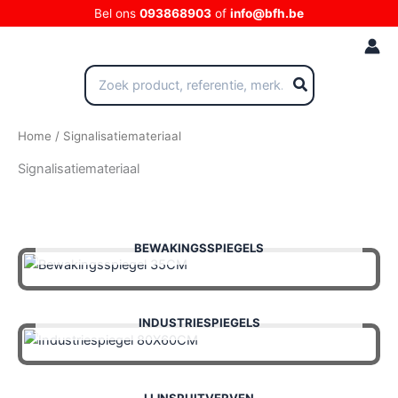
Ga
Bel ons
093868903
of
info@bfh.be
naar
de
inhoud
Zoeken
naar:
Home
/ Signalisatiemateriaal
Signalisatiemateriaal
BEWAKINGSSPIEGELS
INDUSTRIESPIEGELS
LIJNSPUITVERVEN