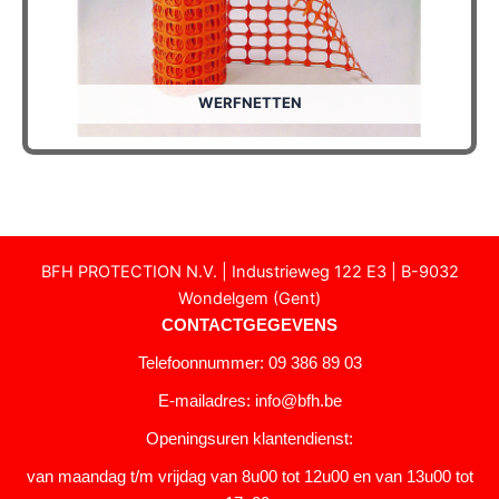
WERFNETTEN
BFH PROTECTION N.V. | Industrieweg 122 E3 | B-9032
Wondelgem (Gent)
CONTACTGEGEVENS
Telefoonnummer: 09 386 89 03
E-mailadres:
info@bfh.be
Openingsuren klantendienst:
van maandag t/m vrijdag van 8u00 tot 12u00 en van 13u00 tot