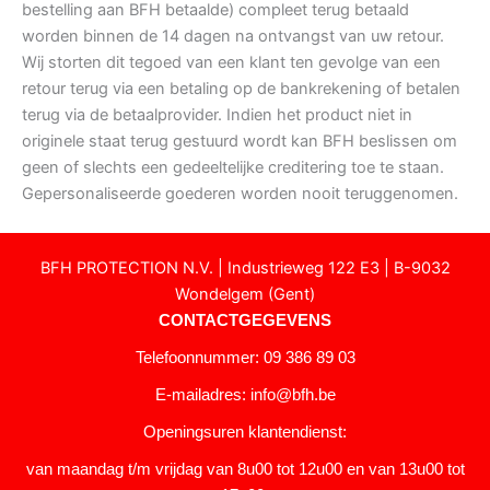
bestelling aan BFH betaalde) compleet terug betaald
worden binnen de 14 dagen na ontvangst van uw retour.
Wij storten dit tegoed van een klant ten gevolge van een
retour terug via een betaling op de bankrekening of betalen
terug via de betaalprovider. Indien het product niet in
originele staat terug gestuurd wordt kan BFH beslissen om
geen of slechts een gedeeltelijke creditering toe te staan.
Gepersonaliseerde goederen worden nooit teruggenomen.
BFH PROTECTION N.V. | Industrieweg 122 E3 | B-9032
Wondelgem (Gent)
CONTACTGEGEVENS
Telefoonnummer: 09 386 89 03
E-mailadres:
info@bfh.be
Openingsuren klantendienst:
van maandag t/m vrijdag van 8u00 tot 12u00 en van 13u00 tot