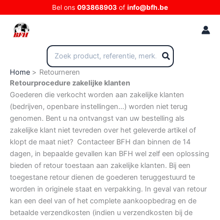
Ga
Bel ons
093868903
of
info@bfh.be
naar
de
inhoud
Zoeken
naar:
Home
Retourneren
Retourprocedure zakelijke klanten
Goederen die verkocht worden aan zakelijke klanten
(bedrijven, openbare instellingen…) worden niet terug
genomen. Bent u na ontvangst van uw bestelling als
zakelijke klant niet tevreden over het geleverde artikel of
klopt de maat niet? Contacteer BFH dan binnen de 14
dagen, in bepaalde gevallen kan BFH wel zelf een oplossing
bieden of retour toestaan aan zakelijke klanten. Bij een
toegestane retour dienen de goederen teruggestuurd te
worden in originele staat en verpakking. In geval van retour
kan een deel van of het complete aankoopbedrag en de
betaalde verzendkosten (indien u verzendkosten bij de