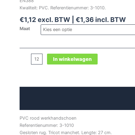
EN388
Kwaliteit: PVC. Referentienummer: 3-1010.
€
1,12
excl. BTW |
€
1,36
incl. BTW
Maat
PVC
In winkelwagen
rood
werkhandschoen
aantal
Beschrijving
Aanvullende informatie
PVC rood werkhandschoen
Referentienummer: 3-1010
Gesloten rug. Tricot manchet. Lengte: 27 cm.