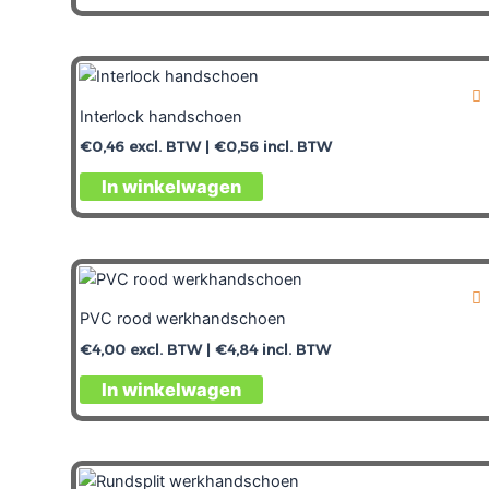
Interlock handschoen
€
0,46
excl. BTW |
€
0,56
incl. BTW
Dit
In winkelwagen
product
heeft
meerdere
variaties.
Deze
PVC rood werkhandschoen
optie
€
4,00
excl. BTW |
€
4,84
incl. BTW
kan
gekozen
In winkelwagen
worden
op
de