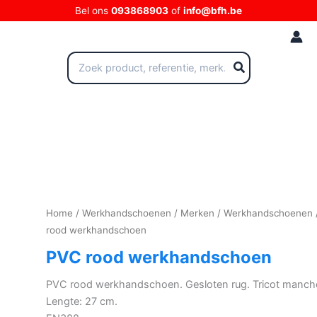
Ga
Bel ons
093868903
of
info@bfh.be
naar
de
inhoud
Zoeken
naar:
Home
/
Werkhandschoenen
/
Merken
/
Werkhandschoenen
rood werkhandschoen
PVC rood werkhandschoen
PVC rood werkhandschoen. Gesloten rug. Tricot manch
Lengte: 27 cm.