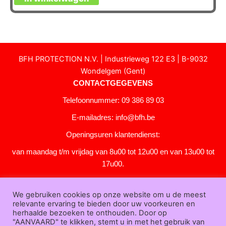
BFH PROTECTION N.V. | Industrieweg 122 E3 | B-9032
Wondelgem (Gent)
CONTACTGEGEVENS
Telefoonnummer: 09 386 89 03
E-mailadres:
info@bfh.be
Openingsuren klantendienst:
van maandag t/m vrijdag van 8u00 tot 12u00 en van 13u00 tot
17u00.
Gesloten in het weekend en op feestdagen.
We gebruiken cookies op onze website om u de meest
KLANTENSERVICE
relevante ervaring te bieden door uw voorkeuren en
Over
herhaalde bezoeken te onthouden. Door op
"AANVAARD" te klikken, stemt u in met het gebruik van
ons
|
Bedrijfsgegevens
|
F.A.Q.
|
Bestelprocedure
|
Betaling
|
Verz