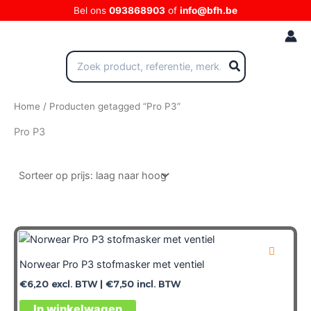
Ga
Bel ons
093868903
of
info@bfh.be
naar
de
inhoud
Zoeken
naar:
Home
/ Producten getagged “Pro P3”
Pro P3
Norwear Pro P3 stofmasker met ventiel
€
6,20
excl. BTW |
€
7,50
incl. BTW
In winkelwagen