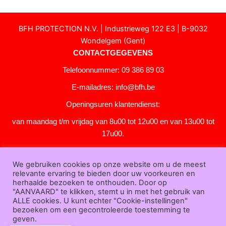
BFH PROTECTION N.V. | Industrieweg 122 E3 | B-9032
Wondelgem (Gent)
CONTACTGEGEVENS
Telefoonnummer: 09 386 89 03
E-mailadres:
info@bfh.be
Openingsuren klantendienst:
van maandag t/m vrijdag van 8u00 tot 12u00 en van 13u00 tot
17u00.
Gesloten in het weekend en op feestdagen.
We gebruiken cookies op onze website om u de meest
KLANTENSERVICE
relevante ervaring te bieden door uw voorkeuren en
Over
herhaalde bezoeken te onthouden. Door op
"AANVAARD" te klikken, stemt u in met het gebruik van
ons
|
Bedrijfsgegevens
|
F.A.Q.
|
Bestelprocedure
|
Betaling
|
Verz
ALLE cookies. U kunt echter "Cookie-instellingen"
ending
|
Retourneren
|
Downloads
|
Dealers
|
Bedrukken
|
Contac
bezoeken om een gecontroleerde toestemming te
t
geven.