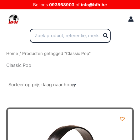
Ga
Bel ons
093868903
of
info@bfh.be
naar
de
inhoud
Zoeken
naar:
Home
/ Producten getagged “Classic Pop”
Classic Pop