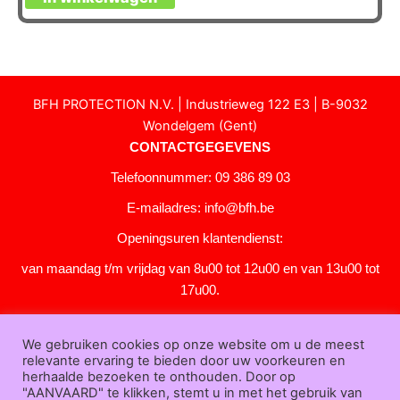
BFH PROTECTION N.V. | Industrieweg 122 E3 | B-9032
Wondelgem (Gent)
CONTACTGEGEVENS
Telefoonnummer: 09 386 89 03
E-mailadres:
info@bfh.be
Openingsuren klantendienst:
van maandag t/m vrijdag van 8u00 tot 12u00 en van 13u00 tot
17u00.
Gesloten in het weekend en op feestdagen.
We gebruiken cookies op onze website om u de meest
KLANTENSERVICE
relevante ervaring te bieden door uw voorkeuren en
Over
herhaalde bezoeken te onthouden. Door op
"AANVAARD" te klikken, stemt u in met het gebruik van
ons
|
Bedrijfsgegevens
|
F.A.Q.
|
Bestelprocedure
|
Betaling
|
Verz