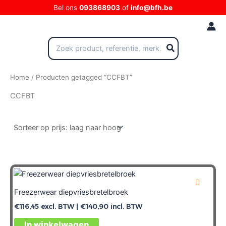
Ga
Bel ons
093868903
of
info@bfh.be
naar
de
inhoud
Zoeken
naar:
Home
/ Producten getagged “CCFBT”
CCFBT
Freezerwear diepvriesbretelbroek
€
116,45
excl. BTW |
€
140,90
incl. BTW
In winkelwagen