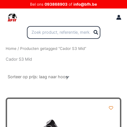
Ga
Bel ons
093868903
of
info@bfh.be
naar
de
inhoud
Zoeken
naar:
Home
/ Producten getagged “Cador S3 Mid”
Cador S3 Mid