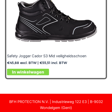
Safety Jogger Cador S3 Mid veiligheidsschoen
€
45,88
excl. BTW |
€
55,51
incl. BTW
In winkelwagen
BFH PROTECTION N.V. | Industrieweg 122 E3 | B-9032
Wondelgem (Gent)