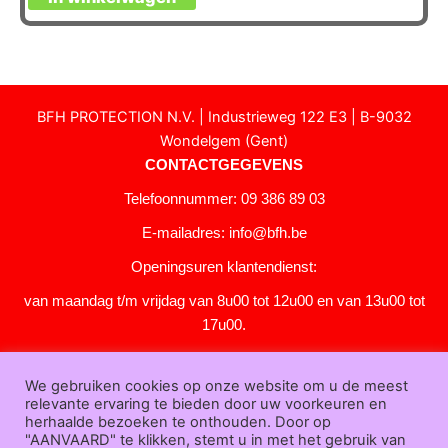
BFH PROTECTION N.V. | Industrieweg 122 E3 | B-9032
Wondelgem (Gent)
CONTACTGEGEVENS
Telefoonnummer: 09 386 89 03
E-mailadres:
info@bfh.be
Openingsuren klantendienst:
van maandag t/m vrijdag van 8u00 tot 12u00 en van 13u00 tot
17u00.
Gesloten in het weekend en op feestdagen.
We gebruiken cookies op onze website om u de meest
KLANTENSERVICE
relevante ervaring te bieden door uw voorkeuren en
Over
herhaalde bezoeken te onthouden. Door op
"AANVAARD" te klikken, stemt u in met het gebruik van
ons
|
Bedrijfsgegevens
|
F.A.Q.
|
Bestelprocedure
|
Betaling
|
Verz