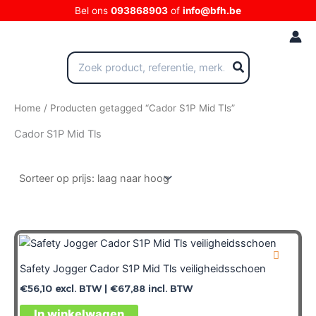
Ga
Bel ons
093868903
of
info@bfh.be
naar
de
inhoud
Zoeken
naar:
Home
/ Producten getagged “Cador S1P Mid Tls”
Cador S1P Mid Tls
Safety Jogger Cador S1P Mid Tls veiligheidsschoen
€
56,10
excl. BTW |
€
67,88
incl. BTW
In winkelwagen