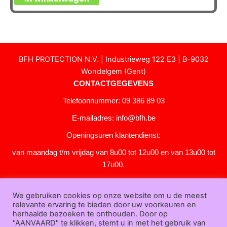
BFH PROTECTION N.V. | Industrieweg 122 E3 | B-9032
Wondelgem (Gent)
CONTACTGEGEVENS
Telefoonnummer: 09 386 89 03
E-mailadres:
info@bfh.be
Openingsuren klantendienst:
van maandag t/m vrijdag van 8u00 tot 12u00 en van 13u00 tot
17u00.
Gesloten in het weekend en op feestdagen.
We gebruiken cookies op onze website om u de meest
KLANTENSERVICE
relevante ervaring te bieden door uw voorkeuren en
Over
herhaalde bezoeken te onthouden. Door op
"AANVAARD" te klikken, stemt u in met het gebruik van
ons
|
Bedrijfsgegevens
|
F.A.Q.
|
Bestelprocedure
|
Betaling
|
Verz