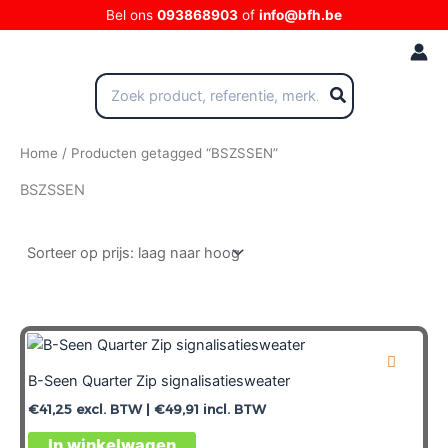
Ga
Bel ons
093868903
of
info@bfh.be
naar
de
inhoud
Zoeken
naar:
Home
/ Producten getagged “BSZSSEN”
BSZSSEN
B-Seen Quarter Zip signalisatiesweater
€
41,25
excl. BTW |
€
49,91
incl. BTW
In winkelwagen