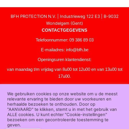
BFH PROTECTION N.V. | Industrieweg 122 E3 | B-9032
Wondelgem (Gent)
CONTACTGEGEVENS
Telefoonnummer: 09 386 89 03
E-mailadres:
info@bfh.be
Openingsuren klantendienst:
van maandag t/m vrijdag van 8u00 tot 12u00 en van 13u00 tot
17u00.
Gesloten in het weekend en op feestdagen.
We gebruiken cookies op onze website om u de meest
KLANTENSERVICE
relevante ervaring te bieden door uw voorkeuren en
Over
herhaalde bezoeken te onthouden. Door op
"AANVAARD" te klikken, stemt u in met het gebruik van
ons
|
Bedrijfsgegevens
|
F.A.Q.
|
Bestelprocedure
|
Betaling
|
Verz
ALLE cookies. U kunt echter "Cookie-instellingen"
ending
|
Retourneren
|
Downloads
|
Dealers
|
Bedrukken
|
Contac
bezoeken om een gecontroleerde toestemming te
t
geven.