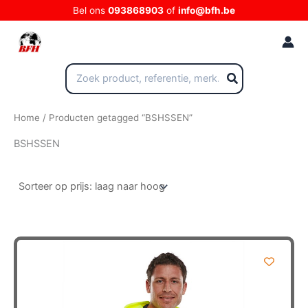
Ga
Bel ons
093868903
of
info@bfh.be
naar
de
inhoud
Zoeken
naar:
Home
/ Producten getagged “BSHSSEN”
BSHSSEN