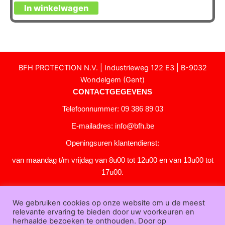
In winkelwagen
BFH PROTECTION N.V. | Industrieweg 122 E3 | B-9032
Wondelgem (Gent)
CONTACTGEGEVENS
Telefoonnummer: 09 386 89 03
E-mailadres:
info@bfh.be
Openingsuren klantendienst:
van maandag t/m vrijdag van 8u00 tot 12u00 en van 13u00 tot
17u00.
Gesloten in het weekend en op feestdagen.
We gebruiken cookies op onze website om u de meest
KLANTENSERVICE
relevante ervaring te bieden door uw voorkeuren en
Over
herhaalde bezoeken te onthouden. Door op