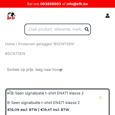
Ga
Bel ons
093868903
of
info@bfh.be
naar
de
inhoud
Zoeken
naar:
Home
/ Producten getagged “BSCNTSEN”
BSCNTSEN
B-Seen signalisatie t-shirt EN471 klasse 2
€
16,09
excl. BTW |
€
19,47
incl. BTW