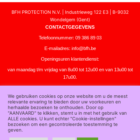
BFH PROTECTION N.V. | Industrieweg 122 E3 | B-9032
Wondelgem (Gent)
CONTACTGEGEVENS
Telefoonnummer: 09 386 89 03
E-mailadres:
info@bfh.be
Openingsuren klantendienst:
van maandag t/m vrijdag van 8u00 tot 12u00 en van 13u00 tot
17u00.
Gesloten in het weekend en op feestdagen.
We gebruiken cookies op onze website om u de meest
KLANTENSERVICE
relevante ervaring te bieden door uw voorkeuren en
Over
herhaalde bezoeken te onthouden. Door op
"AANVAARD" te klikken, stemt u in met het gebruik van
ons
|
Bedrijfsgegevens
|
F.A.Q.
|
Bestelprocedure
|
Betaling
|
Verz
ALLE cookies. U kunt echter "Cookie-instellingen"
ending
|
Retourneren
|
Downloads
|
Dealers
|
Bedrukken
|
Contac
bezoeken om een gecontroleerde toestemming te
t
geven.
Algemene voorwaarden
|
Privacy verklaring
|
Sitemap