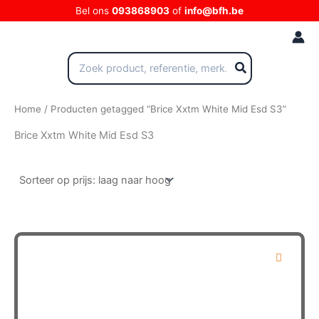
Ga
Bel ons
093868903
of
info@bfh.be
naar
de
inhoud
Zoeken
naar:
Home
/ Producten getagged “Brice Xxtm White Mid Esd S3”
Brice Xxtm White Mid Esd S3