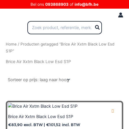
Ga
Bel ons
093868903
of
info@bfh.be
naar
de
inhoud
Zoeken
naar:
Home
/ Producten getagged “Brice Air Xxtm Black Low Esd
S1P”
Brice Air Xxtm Black Low Esd S1P
Brice Air Xxtm Black Low Esd S1P
€
83,90
excl. BTW |
€
101,52
incl. BTW