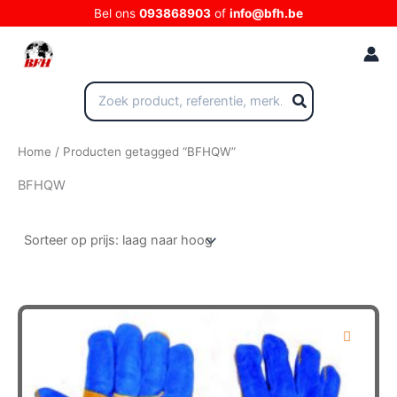
Ga
Bel ons
093868903
of
info@bfh.be
naar
de
inhoud
Zoeken
naar:
Home
/ Producten getagged “BFHQW”
BFHQW