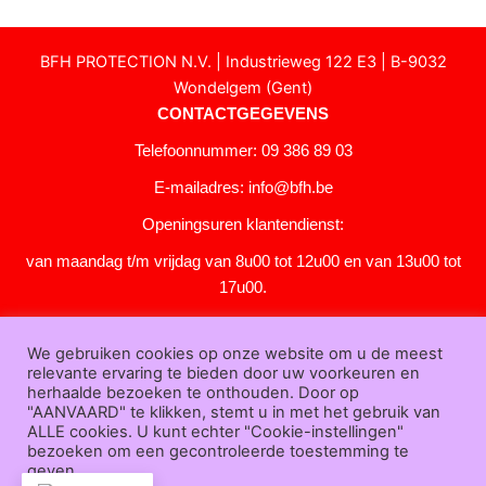
BFH PROTECTION N.V. | Industrieweg 122 E3 | B-9032
Wondelgem (Gent)
CONTACTGEGEVENS
Telefoonnummer: 09 386 89 03
E-mailadres:
info@bfh.be
Openingsuren klantendienst:
van maandag t/m vrijdag van 8u00 tot 12u00 en van 13u00 tot
17u00.
Gesloten in het weekend en op feestdagen.
We gebruiken cookies op onze website om u de meest
KLANTENSERVICE
relevante ervaring te bieden door uw voorkeuren en
Over
herhaalde bezoeken te onthouden. Door op
"AANVAARD" te klikken, stemt u in met het gebruik van
ons
|
Bedrijfsgegevens
|
F.A.Q.
|
Bestelprocedure
|
Betaling
|
Verz
ALLE cookies. U kunt echter "Cookie-instellingen"
ending
|
Retourneren
|
Downloads
|
Dealers
|
Bedrukken
|
Contac
bezoeken om een gecontroleerde toestemming te
t
geven.