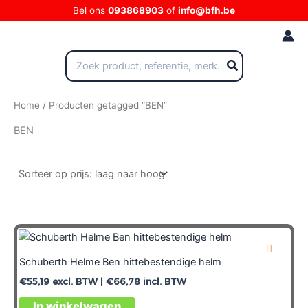
Ga
Bel ons
093868903
of
info@bfh.be
naar
de
inhoud
Zoeken
naar:
Home
/ Producten getagged “BEN”
BEN
Schuberth Helme Ben hittebestendige helm
€
55,19
excl. BTW |
€
66,78
incl. BTW
In winkelwagen