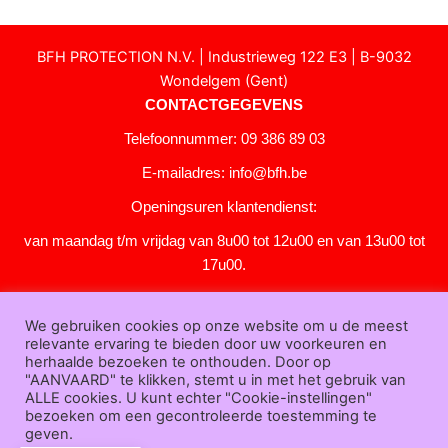
BFH PROTECTION N.V. | Industrieweg 122 E3 | B-9032
Wondelgem (Gent)
CONTACTGEGEVENS
Telefoonnummer: 09 386 89 03
E-mailadres:
info@bfh.be
Openingsuren klantendienst:
van maandag t/m vrijdag van 8u00 tot 12u00 en van 13u00 tot
17u00.
Gesloten in het weekend en op feestdagen.
We gebruiken cookies op onze website om u de meest
KLANTENSERVICE
relevante ervaring te bieden door uw voorkeuren en
Over
herhaalde bezoeken te onthouden. Door op
"AANVAARD" te klikken, stemt u in met het gebruik van
ons
|
Bedrijfsgegevens
|
F.A.Q.
|
Bestelprocedure
|
Betaling
|
Verz
ALLE cookies. U kunt echter "Cookie-instellingen"
ending
|
Retourneren
|
Downloads
|
Dealers
|
Bedrukken
|
Contac
bezoeken om een gecontroleerde toestemming te
t
geven.