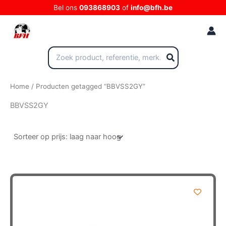
Ga
Bel ons
093868903
of
info@bfh.be
naar
de
inhoud
Zoeken
naar:
Home
/ Producten getagged “BBVSS2GY”
BBVSS2GY