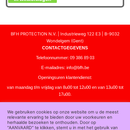
BFH PROTECTION N.V. | Industrieweg 122 E3 | B-9032
Wondelgem (Gent)
CONTACTGEGEVENS
Telefoonnummer: 09 386 89 03
E-mailadres:
info@bfh.be
Openingsuren klantendienst:
van maandag t/m vrijdag van 8u00 tot 12u00 en van 13u00 tot
17u00.
Gesloten in het weekend en op feestdagen.
We gebruiken cookies op onze website om u de meest
KLANTENSERVICE
relevante ervaring te bieden door uw voorkeuren en
Over
herhaalde bezoeken te onthouden. Door op
"AANVAARD" te klikken, stemt u in met het gebruik van
ons
|
Bedrijfsgegevens
|
F.A.Q.
|
Bestelprocedure
|
Betaling
|
Verz