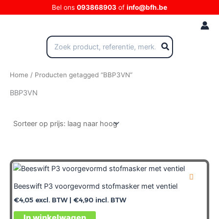
Ga
Bel ons
093868903
of
info@bfh.be
naar
de
inhoud
Zoeken
naar:
Home
/ Producten getagged “BBP3VN”
BBP3VN
Beeswift P3 voorgevormd stofmasker met ventiel
€
4,05
excl. BTW |
€
4,90
incl. BTW
In winkelwagen