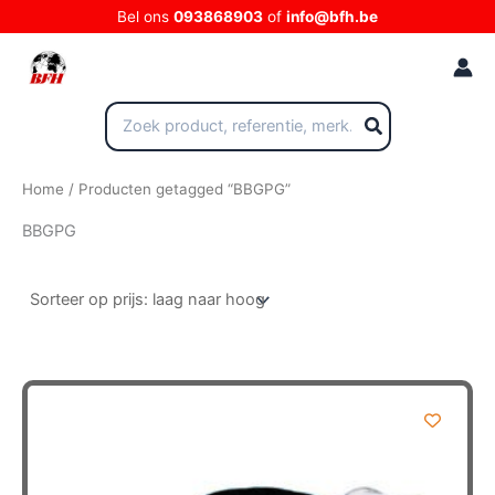
Ga
Bel ons
093868903
of
info@bfh.be
naar
de
inhoud
Zoeken
naar:
Home
/ Producten getagged “BBGPG”
BBGPG