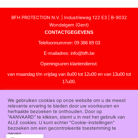
BFH PROTECTION N.V. | Industrieweg 122 E3 | B-9032
Wondelgem (Gent)
CONTACTGEGEVENS
Telefoonnummer: 09 386 89 03
E-mailadres:
info@bfh.be
Openingsuren klantendienst:
van maandag t/m vrijdag van 8u00 tot 12u00 en van 13u00 tot
17u00.
Gesloten in het weekend en op feestdagen.
We gebruiken cookies op onze website om u de meest
KLANTENSERVICE
relevante ervaring te bieden door uw voorkeuren en
Over
herhaalde bezoeken te onthouden. Door op
"AANVAARD" te klikken, stemt u in met het gebruik van
ons
|
Bedrijfsgegevens
|
F.A.Q.
|
Bestelprocedure
|
Betaling
|
Verz
ALLE cookies. U kunt echter "Cookie-instellingen"
ending
|
Retourneren
|
Downloads
|
Dealers
|
Bedrukken
|
Contac
bezoeken om een gecontroleerde toestemming te
t
geven.