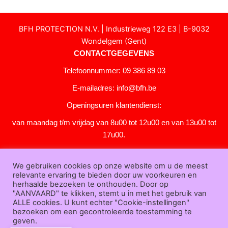
BFH PROTECTION N.V. | Industrieweg 122 E3 | B-9032
Wondelgem (Gent)
CONTACTGEGEVENS
Telefoonnummer: 09 386 89 03
E-mailadres:
info@bfh.be
Openingsuren klantendienst:
van maandag t/m vrijdag van 8u00 tot 12u00 en van 13u00 tot
17u00.
Gesloten in het weekend en op feestdagen.
We gebruiken cookies op onze website om u de meest
KLANTENSERVICE
relevante ervaring te bieden door uw voorkeuren en
Over
herhaalde bezoeken te onthouden. Door op
"AANVAARD" te klikken, stemt u in met het gebruik van
ons
|
Bedrijfsgegevens
|
F.A.Q.
|
Bestelprocedure
|
Betaling
|
Verz
ALLE cookies. U kunt echter "Cookie-instellingen"
ending
|
Retourneren
|
Downloads
|
Dealers
|
Bedrukken
|
Contac
bezoeken om een gecontroleerde toestemming te
t
geven.