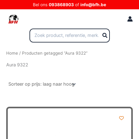
Ga
Bel ons
093868903
of
info@bfh.be
naar
de
inhoud
Zoeken
naar:
Home
/ Producten getagged “Aura 9322”
Aura 9322