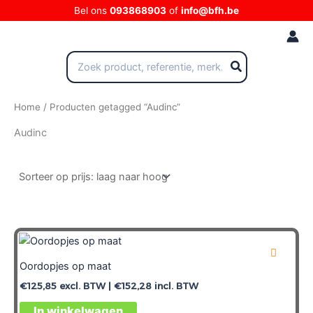
Ga
Bel ons
093868903
of
info@bfh.be
naar
de
inhoud
Zoeken
naar:
Home
/ Producten getagged “Audinc”
Audinc
Oordopjes op maat
€
125,85
excl. BTW |
€
152,28
incl. BTW
In winkelwagen