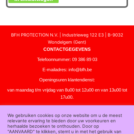
BFH PROTECTION N.V. | Industrieweg 122 E3 | B-9032
Wondelgem (Gent)
CONTACTGEGEVENS
Telefoonnummer: 09 386 89 03
E-mailadres:
info@bfh.be
Openingsuren klantendienst:
van maandag t/m vrijdag van 8u00 tot 12u00 en van 13u00 tot
17u00.
Gesloten in het weekend en op feestdagen.
We gebruiken cookies op onze website om u de meest
KLANTENSERVICE
relevante ervaring te bieden door uw voorkeuren en
Over
herhaalde bezoeken te onthouden. Door op
"AANVAARD" te klikken, stemt u in met het gebruik van
ons
|
Bedrijfsgegevens
|
F.A.Q.
|
Bestelprocedure
|
Betaling
|
Verz