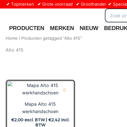
Ga
✔
Topmerken
✔
Grote voorraad
✔
Groothandel
✔
Special
naar
Zoeken
naar:
de
inhoud
PRODUCTEN
MERKEN
NIEUW
BEDRU
Home
/ Producten getagged “Alto 415”
Alto 415
Mapa Alto 415
werkhandschoen
€
2,00
excl. BTW |
€
2,42
incl.
BTW