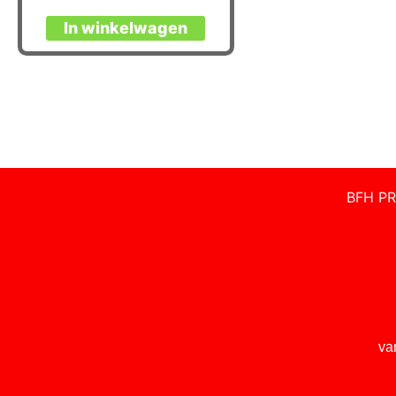
In winkelwagen
BFH PR
va