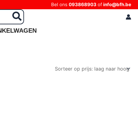
Bel ons
093868903
of
info@bfh.be
NKELWAGEN