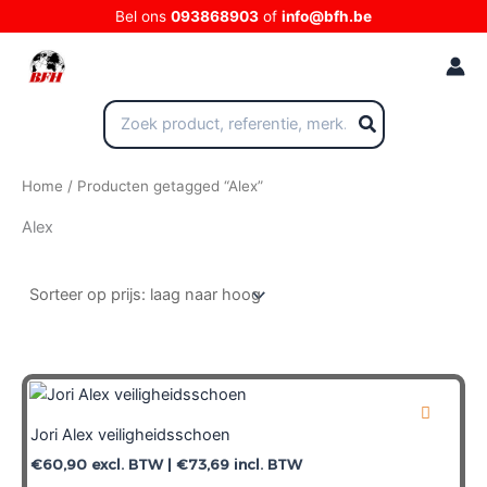
Ga
Bel ons
093868903
of
info@bfh.be
naar
de
inhoud
Zoeken
naar:
Home
/ Producten getagged “Alex”
Alex
Jori Alex veiligheidsschoen
€
60,90
excl. BTW |
€
73,69
incl. BTW