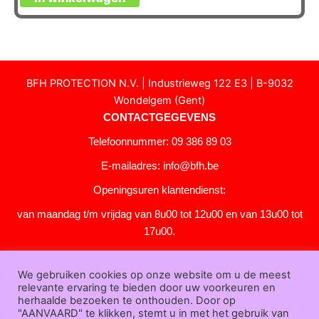
BFH PROTECTION N.V. | Industrieweg 122 E3 | B-9032
Wondelgem (Gent)
CONTACTGEGEVENS
Telefoonnummer: 09 386 89 03
E-mailadres:
info@bfh.be
Openingsuren klantendienst:
van maandag t/m vrijdag van 8u00 tot 12u00 en van 13u00 tot
17u00.
Gesloten in het weekend en op feestdagen.
We gebruiken cookies op onze website om u de meest
KLANTENSERVICE
relevante ervaring te bieden door uw voorkeuren en
Over
herhaalde bezoeken te onthouden. Door op
"AANVAARD" te klikken, stemt u in met het gebruik van
ons
|
Bedrijfsgegevens
|
F.A.Q.
|
Bestelprocedure
|
Betaling
|
Verz