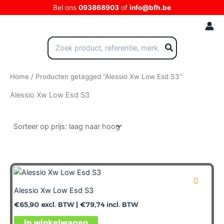
Ga
Bel ons
093868903
of
info@bfh.be
naar
de
inhoud
Zoeken
naar:
Home
/ Producten getagged “Alessio Xw Low Esd S3”
Alessio Xw Low Esd S3
Alessio Xw Low Esd S3
€
65,90
excl. BTW |
€
79,74
incl. BTW
In winkelwagen