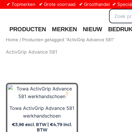
Ga
✔
Topmerken
✔
Grote voorraad
✔
Groothandel
✔
Special
naar
Zoeken
naar:
de
inhoud
PRODUCTEN
MERKEN
NIEUW
BEDRU
Home
/ Producten getagged “ActivGrip Advance 581”
ActivGrip Advance 581
Towa ActivGrip Advance 581
werkhandschoen
€
3,96
excl. BTW |
€
4,79
incl.
BTW