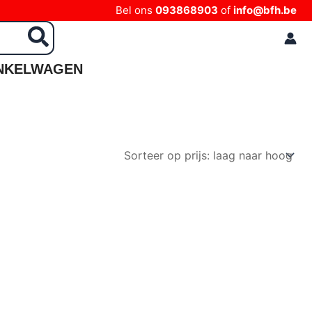
Bel ons
093868903
of
info@bfh.be
NKELWAGEN