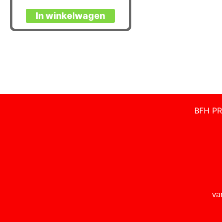
In winkelwagen
BFH PR
va