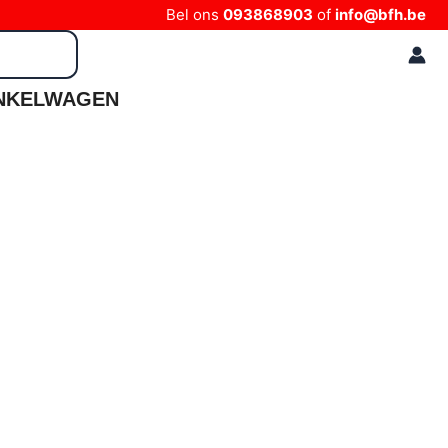
Bel ons
093868903
of
info@bfh.be
NKELWAGEN