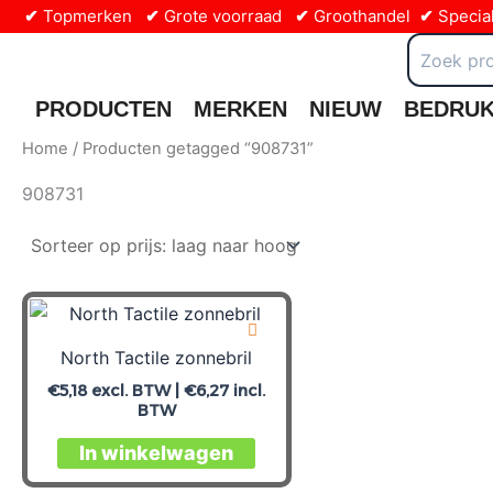
Ga
✔
Topmerken
✔
Grote voorraad
✔
Groothandel
✔
Special
naar
Zoeken
naar:
de
inhoud
PRODUCTEN
MERKEN
NIEUW
BEDRU
Home
/ Producten getagged “908731”
908731
North Tactile zonnebril
€
5,18
excl. BTW |
€
6,27
incl.
BTW
In winkelwagen