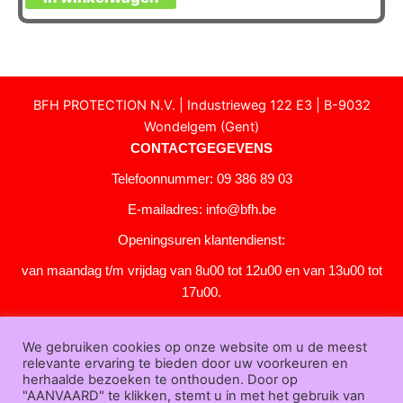
BFH PROTECTION N.V. | Industrieweg 122 E3 | B-9032
Wondelgem (Gent)
CONTACTGEGEVENS
Telefoonnummer: 09 386 89 03
E-mailadres:
info@bfh.be
Openingsuren klantendienst:
van maandag t/m vrijdag van 8u00 tot 12u00 en van 13u00 tot
17u00.
Gesloten in het weekend en op feestdagen.
We gebruiken cookies op onze website om u de meest
KLANTENSERVICE
relevante ervaring te bieden door uw voorkeuren en
Over
herhaalde bezoeken te onthouden. Door op
"AANVAARD" te klikken, stemt u in met het gebruik van
ons
|
Bedrijfsgegevens
|
F.A.Q.
|
Bestelprocedure
|
Betaling
|
Verz