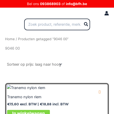
Ga
Bel ons
093868903
of
info@bfh.be
naar
de
inhoud
Zoeken
naar:
Home
/ Producten getagged “9046 00”
9046 00
Tranemo nylon riem
€
15,60
excl. BTW |
€
18,88
incl. BTW
In winkelwagen