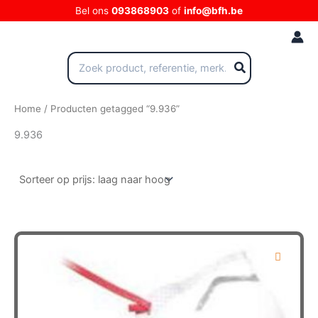
Ga
Bel ons
093868903
of
info@bfh.be
naar
de
inhoud
Zoeken
naar:
Home
/ Producten getagged “9.936”
9.936