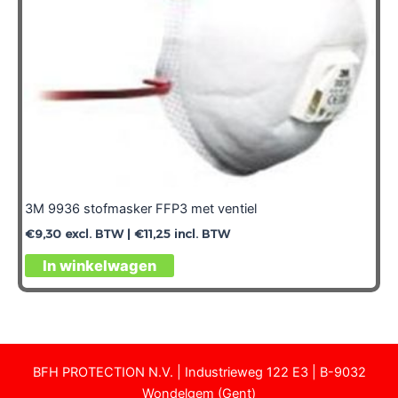
3M 9936 stofmasker FFP3 met ventiel
€
9,30
excl. BTW |
€
11,25
incl. BTW
In winkelwagen
BFH PROTECTION N.V. | Industrieweg 122 E3 | B-9032
Wondelgem (Gent)