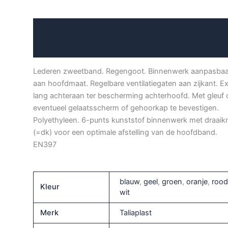
veiligheidshelm
aantal
Beschrijving
Aanvullende informatie
Lederen zweetband. Regengoot. Binnenwerk aanpasbaa
aan hoofdmaat. Regelbare ventilatiegaten aan zijkant. Ex
lang achteraan ter bescherming achterhoofd. Met gleuf
eventueel gelaatsscherm of gehoorkap te bevestigen.
Polyethyleen. 6-punts kunststof binnenwerk met draai
(=dk) voor een optimale afstelling van de hoofdband.
EN397
blauw
,
geel
,
groen
,
oranje
,
rood
Kleur
wit
Merk
Taliaplast