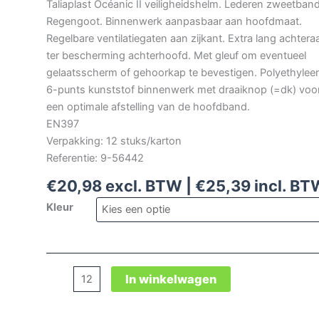
Taliaplast Océanic II veiligheidshelm. Lederen zweetband
Regengoot. Binnenwerk aanpasbaar aan hoofdmaat.
Regelbare ventilatiegaten aan zijkant. Extra lang achtera
ter bescherming achterhoofd. Met gleuf om eventueel
gelaatsscherm of gehoorkap te bevestigen. Polyethylee
6-punts kunststof binnenwerk met draaiknop (=dk) voo
een optimale afstelling van de hoofdband.
EN397
Verpakking: 12 stuks/karton
Referentie: 9-56442
€
20,98
excl. BTW |
€
25,39
incl. BT
Kleur
Taliaplast
In winkelwagen
Océanic
II