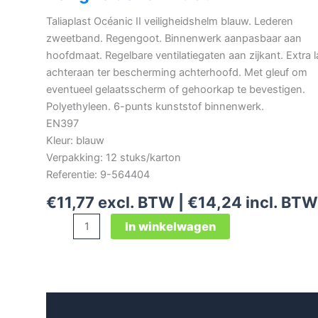
Taliaplast Océanic II veiligheidshelm blauw. Lederen
zweetband. Regengoot. Binnenwerk aanpasbaar aan
hoofdmaat. Regelbare ventilatiegaten aan zijkant. Extra 
achteraan ter bescherming achterhoofd. Met gleuf om
eventueel gelaatsscherm of gehoorkap te bevestigen.
Polyethyleen. 6-punts kunststof binnenwerk.
EN397
Kleur: blauw
Verpakking: 12 stuks/karton
Referentie: 9-564404
€
11,77
excl. BTW |
€
14,24
incl. BTW
Taliaplast
In winkelwagen
Océanic
II
veiligheidshelm
blauw
Beschrijving
aantal