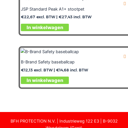
JSP Standard Peak A1+ stootpet
€
22,67
excl. BTW |
€
27,43
incl. BTW
In winkelwagen
B-Brand Safety baseballcap
€
12,13
excl. BTW |
€
14,68
incl. BTW
In winkelwagen
BFH PROTECTION N.V. | Industrieweg 122 E3 | B-9032