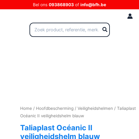
Ga
Bel ons
093868903
of
info@bfh.be
naar
de
inhoud
Zoeken
naar:
Home
/
Hoofdbescherming
/
Veiligheidshelmen
/ Taliaplast
Océanic II veiligheidshelm blauw
Taliaplast Océanic II
veiligheidshelm blauw