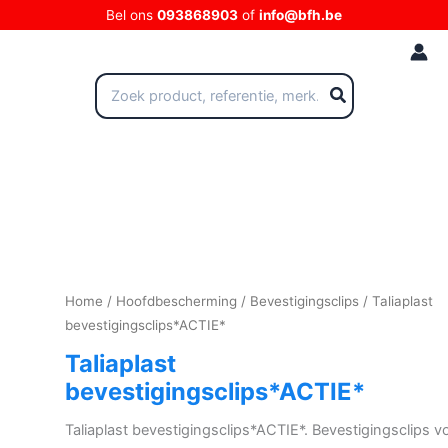
Ga
Bel ons
093868903
of
info@bfh.be
naar
de
inhoud
Zoeken
naar:
Home
/
Hoofdbescherming
/
Bevestigingsclips
/ Taliaplast
bevestigingsclips*ACTIE*
Taliaplast
bevestigingsclips*ACTIE*
Taliaplast bevestigingsclips*ACTIE*. Bevestigingsclips v