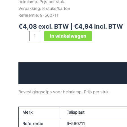
helmlamp. Prijs per stuk.
Verpakking: 8 stuks/karton
Referentie: 9-560711
€
4,08
excl. BTW |
€
4,94
incl. BTW
Taliaplast
In winkelwagen
bevestigingsclips*ACTIE*
aantal
Beschrijving
Aanvullende informatie
Bevestigingsclips voor helmlamp. Prijs per stuk.
Merk
Taliaplast
Referentie
9-560711