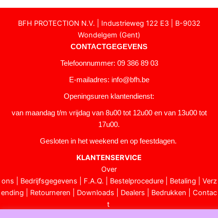
BFH PROTECTION N.V. | Industrieweg 122 E3 | B-9032
Wondelgem (Gent)
CONTACTGEGEVENS
Telefoonnummer: 09 386 89 03
E-mailadres:
info@bfh.be
Openingsuren klantendienst:
van maandag t/m vrijdag van 8u00 tot 12u00 en van 13u00 tot
17u00.
Gesloten in het weekend en op feestdagen.
KLANTENSERVICE
Over
ons
|
Bedrijfsgegevens
|
F.A.Q.
|
Bestelprocedure
|
Betaling
|
Verz
ending
|
Retourneren
|
Downloads
|
Dealers
|
Bedrukken
|
Contac
t
Algemene voorwaarden
|
Privacy verklaring
|
Sitemap