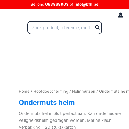
Ga
Bel ons
093868903
of
info@bfh.be
naar
de
inhoud
Zoeken
naar:
Home
/
Hoofdbescherming
/
Helmmutsen
/ Ondermuts hel
Ondermuts helm
Ondermuts helm. Sluit perfect aan. Kan onder iedere
veiligheidshelm gedragen worden. Marine kleur.
Verpakking: 120 stuks/karton