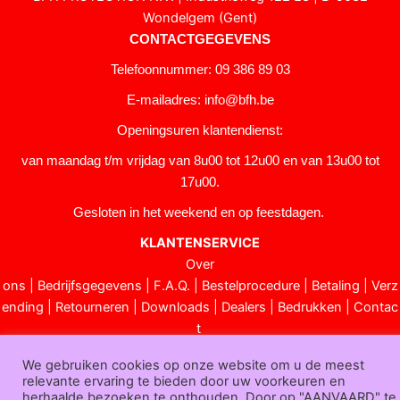
Wondelgem (Gent)
CONTACTGEGEVENS
Telefoonnummer: 09 386 89 03
E-mailadres:
info@bfh.be
Openingsuren klantendienst:
van maandag t/m vrijdag van 8u00 tot 12u00 en van 13u00 tot
17u00.
Gesloten in het weekend en op feestdagen.
KLANTENSERVICE
Over
ons
|
Bedrijfsgegevens
|
F.A.Q.
|
Bestelprocedure
|
Betaling
|
Verz
ending
|
Retourneren
|
Downloads
|
Dealers
|
Bedrukken
|
Contac
t
Algemene voorwaarden
|
Privacy verklaring
|
Sitemap
We gebruiken cookies op onze website om u de meest
Bfh.be © 2025
relevante ervaring te bieden door uw voorkeuren en
herhaalde bezoeken te onthouden. Door op "AANVAARD" te