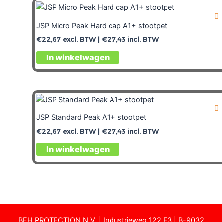
JSP Micro Peak Hard cap A1+ stootpet
€
22,67
excl. BTW |
€
27,43
incl. BTW
In winkelwagen
JSP Standard Peak A1+ stootpet
€
22,67
excl. BTW |
€
27,43
incl. BTW
In winkelwagen
BFH PROTECTION N.V. | Industrieweg 122 E3 | B-9032