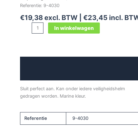
Referentie: 9-4030
€
19,38
excl. BTW |
€
23,45
incl. BT
Ondermuts
In winkelwagen
helm
aantal
Beschrijving
Aanvullende informatie
Sluit perfect aan. Kan onder iedere veiligheidshelm
gedragen worden. Marine kleur.
Referentie
9-4030