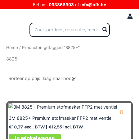
Ga
Bel ons
093868903
of
info@bfh.be
naar
de
inhoud
Zoeken
naar:
Home
/ Producten getagged “8825+”
8825+
3M 8825+ Premium stofmasker FFP2 met ventiel
€
10,37
excl. BTW |
€
12,55
incl. BTW
In winkelwagen