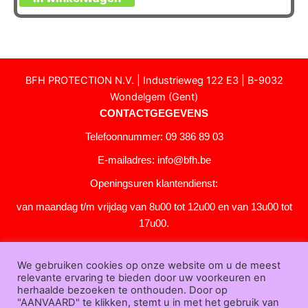
BFH PROTECTION N.V. | Industrieweg 122 E3 | B-9032
Wondelgem (Gent)
CONTACTGEGEVENS
Telefoonnummer: 09 386 89 03
E-mailadres:
info@bfh.be
Openingsuren klantendienst:
van maandag t/m vrijdag van 8u00 tot 12u00 en van 13u00 tot
17u00.
Gesloten in het weekend en op feestdagen.
We gebruiken cookies op onze website om u de meest
KLANTENSERVICE
relevante ervaring te bieden door uw voorkeuren en
Over
herhaalde bezoeken te onthouden. Door op
"AANVAARD" te klikken, stemt u in met het gebruik van
ons
|
Bedrijfsgegevens
|
F.A.Q.
|
Bestelprocedure
|
Betaling
|
Verz