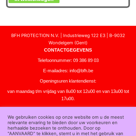
BFH PROTECTION N.V. | Industrieweg 122 E3 | B-9032
Wondelgem (Gent)
CONTACTGEGEVENS
Telefoonnummer: 09 386 89 03
E-mailadres:
info@bfh.be
Openingsuren klantendienst:
van maandag t/m vrijdag van 8u00 tot 12u00 en van 13u00 tot
17u00.
Gesloten in het weekend en op feestdagen.
We gebruiken cookies op onze website om u de meest
KLANTENSERVICE
relevante ervaring te bieden door uw voorkeuren en
Over
herhaalde bezoeken te onthouden. Door op
"AANVAARD" te klikken, stemt u in met het gebruik van
ons
|
Bedrijfsgegevens
|
F.A.Q.
|
Bestelprocedure
|
Betaling
|
Verz