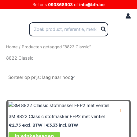
Ga
Bel ons
093868903
of
info@bfh.be
naar
de
inhoud
Zoeken
naar:
Home
/ Producten getagged “8822 Classic”
8822 Classic
3M 8822 Classic stofmasker FFP2 met ventiel
€
2,75
excl. BTW |
€
3,33
incl. BTW
In winkelwagen