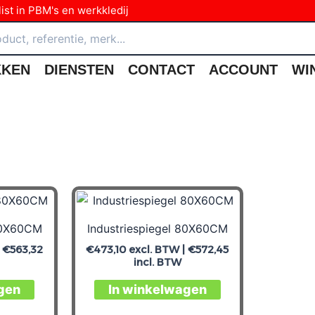
ist in PBM's en werkkledij
KKEN
DIENSTEN
CONTACT
ACCOUNT
WI
80X60CM
Industriespiegel 80X60CM
|
€
563,32
€
473,10
excl. BTW |
€
572,45
incl. BTW
gen
In winkelwagen