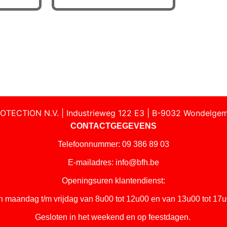
OTECTION N.V. | Industrieweg 122 E3 | B-9032 Wondelgem
CONTACTGEGEVENS
Telefoonnummer: 09 386 89 03
E-mailadres:
info@bfh.be
Openingsuren klantendienst:
n maandag t/m vrijdag van 8u00 tot 12u00 en van 13u00 tot 17u
Gesloten in het weekend en op feestdagen.