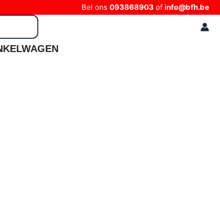
Bel ons
093868903
of
info@bfh.be
NKELWAGEN