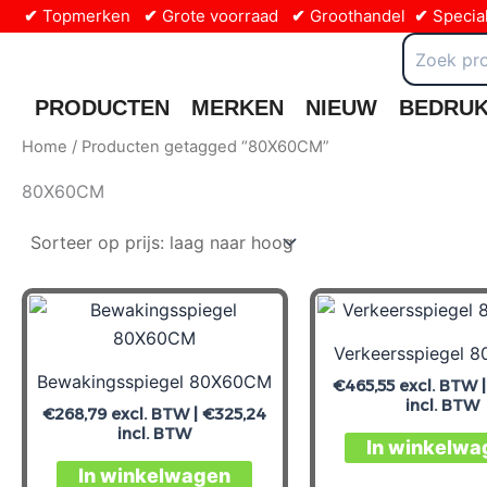
Ga
✔
Topmerken
✔
Grote voorraad
✔
Groothandel
✔
Special
naar
Zoeken
naar:
de
inhoud
PRODUCTEN
MERKEN
NIEUW
BEDRU
Home
/ Producten getagged “80X60CM”
80X60CM
Verkeersspiegel 
Bewakingsspiegel 80X60CM
€
465,55
excl. BTW 
incl. BTW
€
268,79
excl. BTW |
€
325,24
incl. BTW
In winkelwa
In winkelwagen