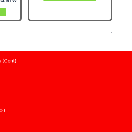
ncl. BTW
 (Gent)
00.