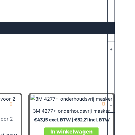
+
-
3M 4277+ onderhoudsvrij masker
voor 2
€
43,15
excl. BTW |
€
52,21
incl. BTW
In winkelwagen