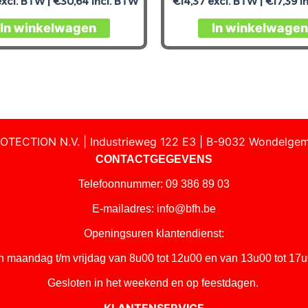
xcl. BTW |
€
30,64
incl. BTW
€
14,37
excl. BTW |
€
17,39
i
In winkelwagen
In winkelwagen
OTECTION N.V. | Industrieweg 122 E3 | B-9032 Wondelgem
CONTACTGEGEVENS
Telefoonnummer: 09 386 89 03
E-mailadres:
info@bfh.be
Openingsuren klantendienst:
n maandag t/m vrijdag van 8u00 tot 12u00 en van 13u00 tot 17u
Gesloten in het weekend en op feestdagen.