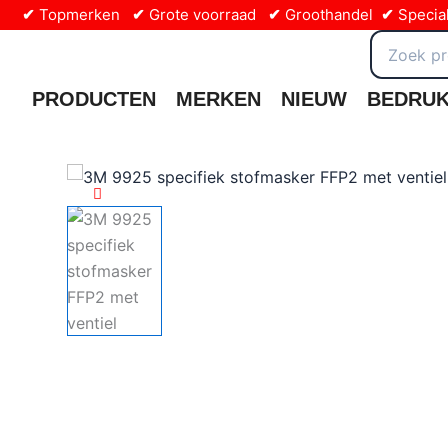
Ga
✔
Topmerken
✔
Grote voorraad
✔
Groothandel
✔
Special
naar
Zoeken
naar:
de
inhoud
PRODUCTEN
MERKEN
NIEUW
BEDRU