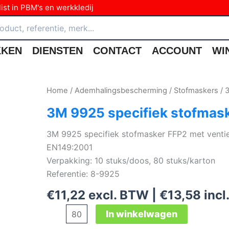
ist in PBM's en werkkledij
KKEN
DIENSTEN
CONTACT
ACCOUNT
WI
Home
/
Ademhalingsbescherming
/
Stofmaskers
/ 
3M 9925 specifiek stofmask
3M 9925 specifiek stofmasker FFP2 met ventiel
EN149:2001
Verpakking: 10 stuks/doos, 80 stuks/karton
Referentie: 8-9925
€
11,22
excl. BTW |
€
13,58
incl
3M
In winkelwagen
9925