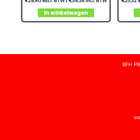
€
28,40
excl. BTW |
€
34,36
incl. BTW
€
25,32
e
In winkelwagen
BFH PR
va