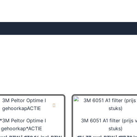
specifiek
stofmasker
FFP2
met
ventiel
aantal
*3M Peltor Optime I
3M 6051 A1 filter (prijs 
gehoorkap*ACTIE
stuks)