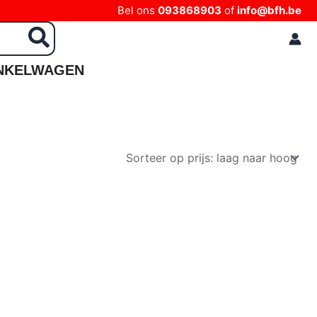
Bel ons
093868903
of
info@bfh.be
NKELWAGEN