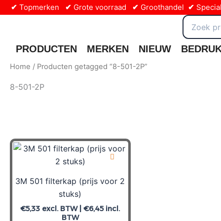
Ga
✔
Topmerken
✔
Grote voorraad
✔
Groothandel
✔
Special
naar
Zoeken
naar:
de
inhoud
PRODUCTEN
MERKEN
NIEUW
BEDRU
Home
/ Producten getagged “8-501-2P”
8-501-2P
3M 501 filterkap (prijs voor 2
stuks)
€
5,33
excl. BTW |
€
6,45
incl.
BTW