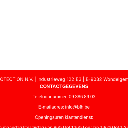
OTECTION N.V. | Industrieweg 122 E3 | B-9032 Wondelgem
CONTACTGEGEVENS
Telefoonnummer: 09 386 89 03
E-mailadres:
info@bfh.be
Openingsuren klantendienst:
n maandag t/m vrijdag van 8u00 tot 12u00 en van 13u00 tot 17u