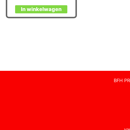
In winkelwagen
BFH PR
va